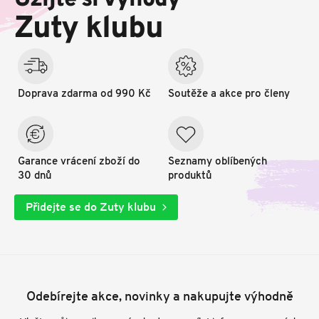
Užijte si výhody
t
Zuty klubu
í
Doprava zdarma od 990 Kč
Soutěže a akce pro členy
Garance vrácení zboží do
Seznamy oblíbených
30 dnů
produktů
Přidejte se do Zuty klubu
Odebírejte akce, novinky a nakupujte výhodně