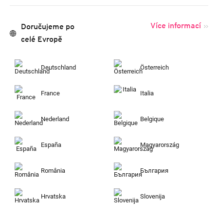
Více informací
Doručujeme po
celé Evropě
Deutschland
Österreich
France
Italia
Nederland
Belgique
España
Magyarország
România
България
Hrvatska
Slovenija