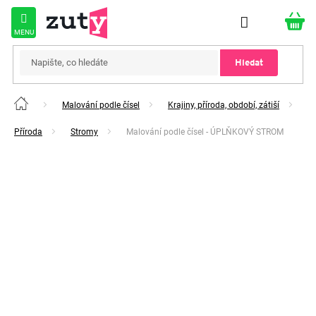
Přejít
na
obsah
Hledat
Malování podle čísel
Krajiny, příroda, období, zátiší
Domů
Příroda
Stromy
Malování podle čísel - ÚPLŇKOVÝ STROM