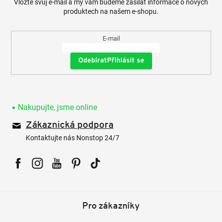
Vložte svůj e-mail a my vám budeme zasílat informace o nových
produktech na našem e-shopu.
E-mail
Přihlásit se
Nakupujte, jsme online
Zákaznická podpora
Kontaktujte nás Nonstop 24/7
Facebook
Instagram
YouTube
Pinterest
Tiktok
Pro zákazníky