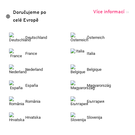
Více informací
Doručujeme po
celé Evropě
Deutschland
Österreich
France
Italia
Nederland
Belgique
España
Magyarország
România
България
Hrvatska
Slovenija