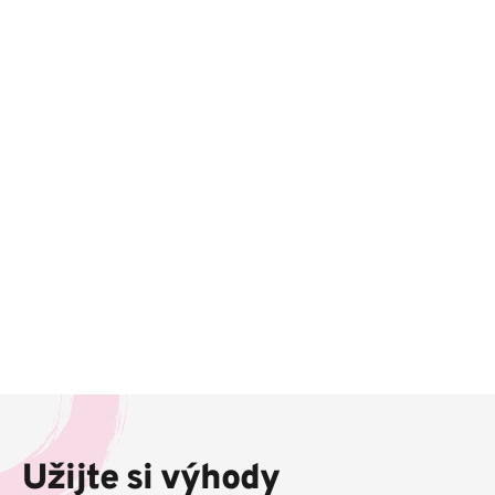
Z
á
p
Užijte si výhody
a