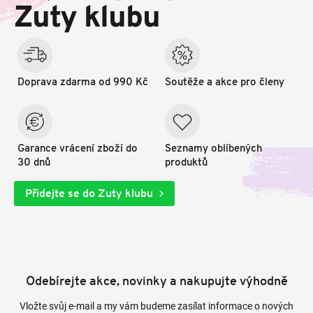
t
Zuty klubu
í
Doprava zdarma od 990 Kč
Soutěže a akce pro členy
Garance vrácení zboží do
Seznamy oblíbených
30 dnů
produktů
Přidejte se do Zuty klubu
Odebírejte akce, novinky a nakupujte výhodně
Vložte svůj e-mail a my vám budeme zasílat informace o nových