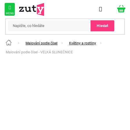
Přejít
na
obsah
Hledat
Malování podle čísel
Květiny a rostliny
Domů
Malování podle čísel - VELKÁ SLUNEČNICE