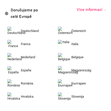
Více informací
Doručujeme po
celé Evropě
Deutschland
Österreich
France
Italia
Nederland
Belgique
España
Magyarország
România
България
Hrvatska
Slovenija