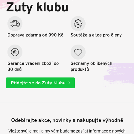
t
Zuty klubu
í
Doprava zdarma od 990 Kč
Soutěže a akce pro členy
Garance vrácení zboží do
Seznamy oblíbených
30 dnů
produktů
Přidejte se do Zuty klubu
Odebírejte akce, novinky a nakupujte výhodně
Vložte svůj e-mail a my vám budeme zasílat informace o nových