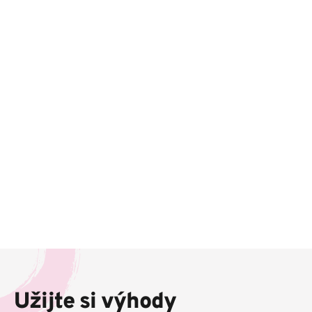
Z
á
p
Užijte si výhody
a