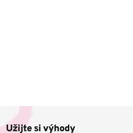
Z
á
p
Užijte si výhody
a