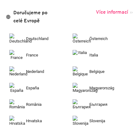
Více informací
Doručujeme po
celé Evropě
Deutschland
Österreich
France
Italia
Nederland
Belgique
España
Magyarország
România
България
Hrvatska
Slovenija