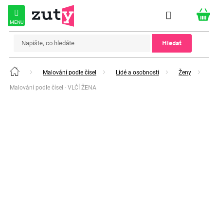
Přejít
na
obsah
Hledat
Malování podle čísel
Lidé a osobnosti
Ženy
Domů
Malování podle čísel - VLČÍ ŽENA