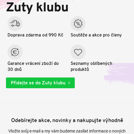
t
Zuty klubu
í
Doprava zdarma od 990 Kč
Soutěže a akce pro členy
Garance vrácení zboží do
Seznamy oblíbených
30 dnů
produktů
Přidejte se do Zuty klubu
Odebírejte akce, novinky a nakupujte výhodně
Vložte svůj e-mail a my vám budeme zasílat informace o nových