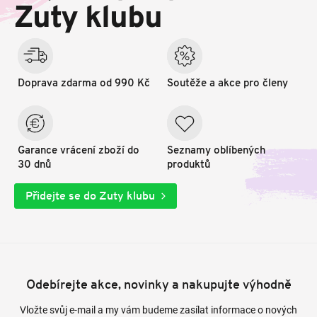
t
Zuty klubu
í
Doprava zdarma od 990 Kč
Soutěže a akce pro členy
Garance vrácení zboží do
Seznamy oblíbených
30 dnů
produktů
Přidejte se do Zuty klubu
Odebírejte akce, novinky a nakupujte výhodně
Vložte svůj e-mail a my vám budeme zasílat informace o nových