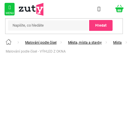
Přejít
na
obsah
Hledat
Malování podle čísel
Města, místa a stavby
Místa
Domů
Malování podle čísel - VÝHLED Z OKNA