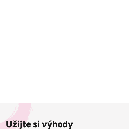
Z
á
p
Užijte si výhody
a