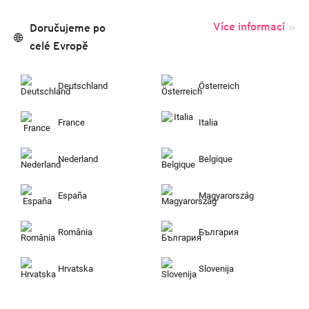
Více informací
Doručujeme po
celé Evropě
Deutschland
Österreich
France
Italia
Nederland
Belgique
España
Magyarország
România
България
Hrvatska
Slovenija