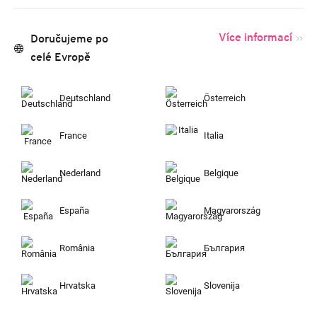
Více informací
Doručujeme po
celé Evropě
Deutschland
Österreich
France
Italia
Nederland
Belgique
España
Magyarország
România
България
Hrvatska
Slovenija