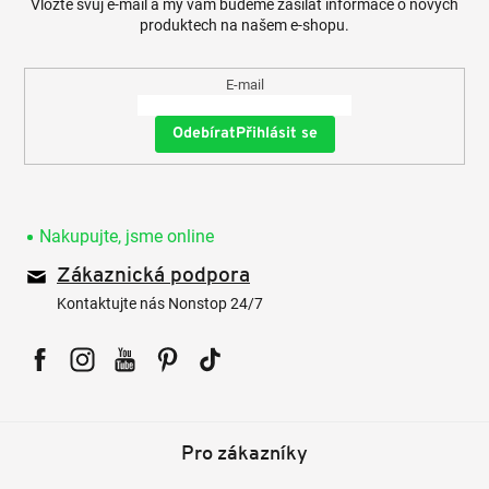
Vložte svůj e-mail a my vám budeme zasílat informace o nových
produktech na našem e-shopu.
E-mail
Přihlásit se
Nakupujte, jsme online
Zákaznická podpora
Kontaktujte nás Nonstop 24/7
Facebook
Instagram
YouTube
Pinterest
Tiktok
Pro zákazníky