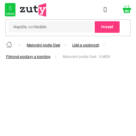
Přejít
na
obsah
Hledat
Malování podle čísel
Lidé a osobnosti
Domů
Filmové postavy a komiksy
Malování podle čísel - X-MEN