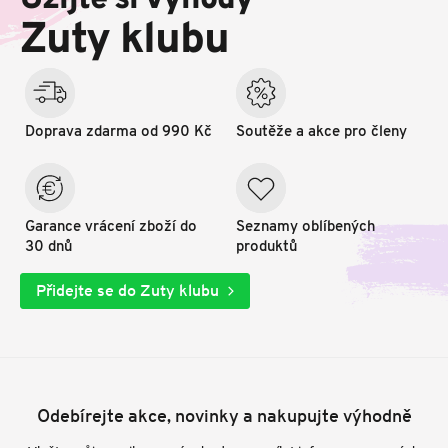
Užijte si výhody
t
Zuty klubu
í
Doprava zdarma od 990 Kč
Soutěže a akce pro členy
Garance vrácení zboží do
Seznamy oblíbených
30 dnů
produktů
Přidejte se do Zuty klubu
Odebírejte akce, novinky a nakupujte výhodně