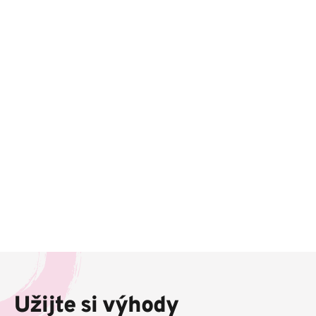
Z
á
p
Užijte si výhody
a