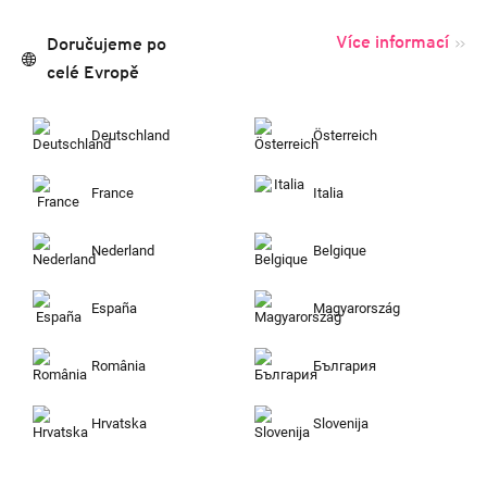
Více informací
Doručujeme po
celé Evropě
Deutschland
Österreich
France
Italia
Nederland
Belgique
España
Magyarország
România
България
Hrvatska
Slovenija