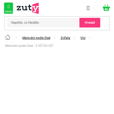
Přejít
na
obsah
Hledat
Malování podle čísel
Zvířata
Vlci
Domů
Malování podle čísel - Z OČÍ DO OČÍ