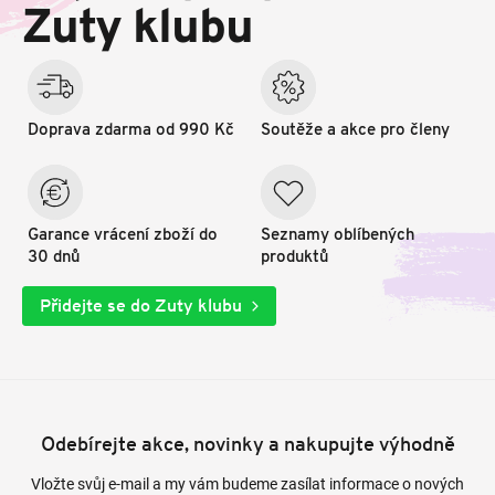
t
Zuty klubu
í
Doprava zdarma od 990 Kč
Soutěže a akce pro členy
Garance vrácení zboží do
Seznamy oblíbených
30 dnů
produktů
Přidejte se do Zuty klubu
Odebírejte akce, novinky a nakupujte výhodně
Vložte svůj e-mail a my vám budeme zasílat informace o nových