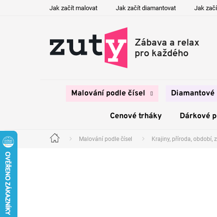
Přejít
Jak začít malovat
Jak začít diamantovat
Jak začí
na
obsah
Malování podle čísel
Diamantové 
Cenové trháky
Dárkové 
Malování podle čísel
Krajiny, příroda, období, z
Domů