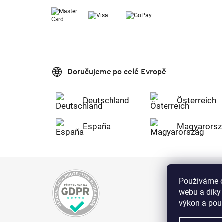
Doručujeme po celé Evropě
Deutschland
Österreich
España
Magyarorsz
Používáme c
webu a díky
výkon a použ