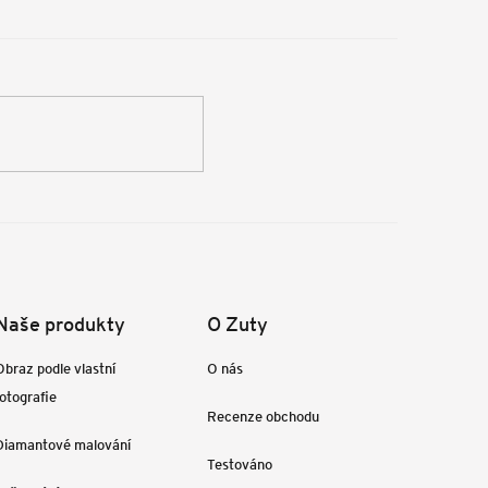
Naše produkty
O Zuty
Obraz podle vlastní
O nás
fotografie
Recenze obchodu
Diamantové malování
Testováno