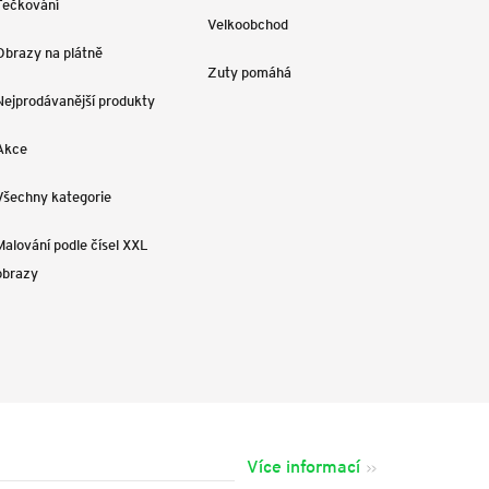
Tečkování
Velkoobchod
Obrazy na plátně
Zuty pomáhá
Nejprodávanější produkty
Akce
Všechny kategorie
Malování podle čísel XXL
obrazy
Více informací