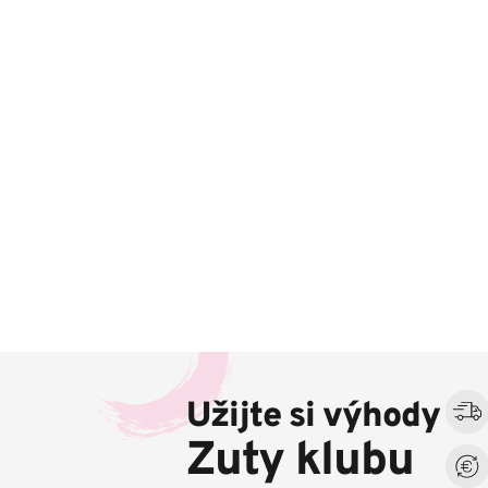
Z
á
Užijte si výhody
p
a
Zuty klubu
t
í