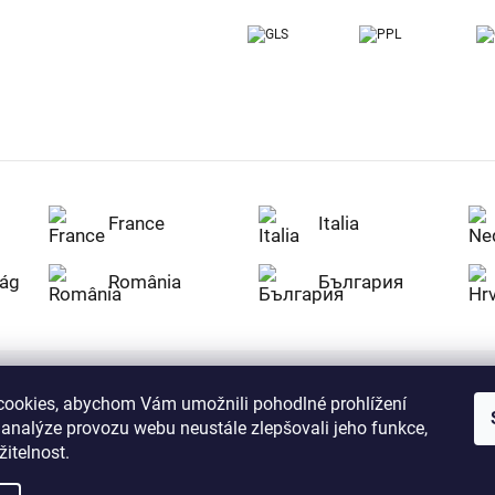
France
Italia
ág
România
България
ookies, abychom Vám umožnili pohodlné prohlížení
Nakupujte na Z
 analýze provozu webu neustále zlepšovali jeho funkce,
citlivá data v
serverem se př
itelnost.