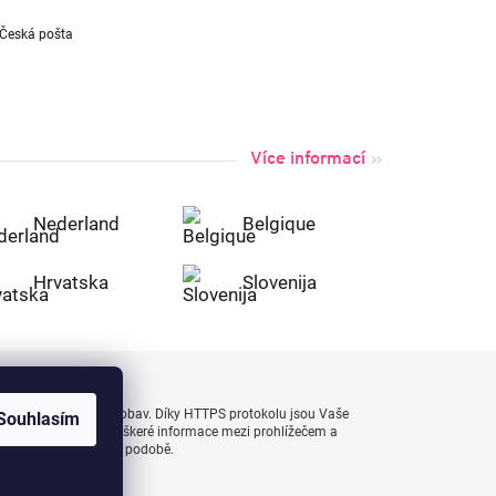
Více informací
Nederland
Belgique
Hrvatska
Slovenija
uty bezpečně a bez obav. Díky HTTPS protokolu jsou Vaše
Souhlasím
 naprostém bezpečí, veškeré informace mezi prohlížečem a
enášejí v zašifrované podobě.