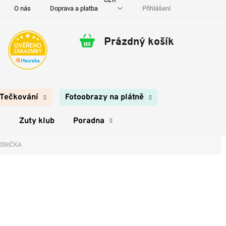
Přihlášení
O nás
Doprava a platba
Kontakty
Prázdný košík
Nákupní
košík
Tečkování
Fotoobrazy na plátně
e
Zuty klub
Poradna
VESNIČKA