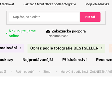
t tečkovat
Jak začít tvořit Obraz podle fotografie
Moje objednávka
Hledat
Nakupujte, jsme
Zákaznická podpora
online
Nonstop 24/7
malování
Obraz podle fotografie BESTSELLER
poukazy
Nejprodávanější
Příslušenství
Recenz
átiší
Roční období
Zima
Malování podle čísel - ZASNĚŽENÁ 