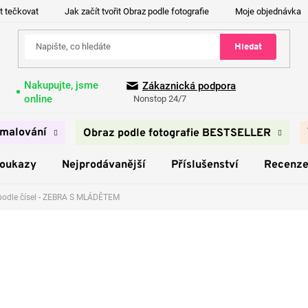
t tečkovat
Jak začít tvořit Obraz podle fotografie
Moje objednávka
Hledat
Nakupujte, jsme
Zákaznická podpora
online
Nonstop 24/7
malování
Obraz podle fotografie BESTSELLER
poukazy
Nejprodávanější
Příslušenství
Recenz
podle čísel - ZEBRA S MLÁDĚTEM