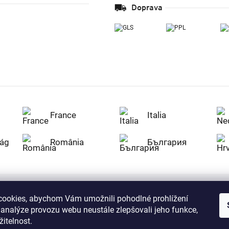
Doprava
France
Italia
ág
România
България
ookies, abychom Vám umožnili pohodlné prohlížení
Nakupujte na Z
 analýze provozu webu neustále zlepšovali jeho funkce,
citlivá data v
serverem se př
itelnost.