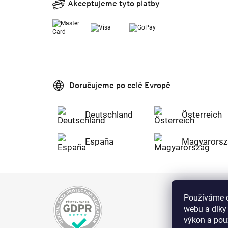
Akceptujeme tyto platby
Doručujeme po celé Evropě
Deutschland
Österreich
España
Magyarorsz
Používáme c
webu a díky
výkon a použ