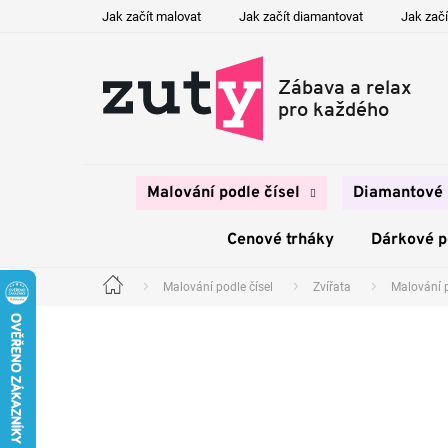
Přejít
Jak začít malovat
Jak začít diamantovat
Jak začí
na
obsah
Malování podle čísel
Diamantové 
Cenové trháky
Dárkové 
Malování podle čísel
Zvířata
Malování 
Domů