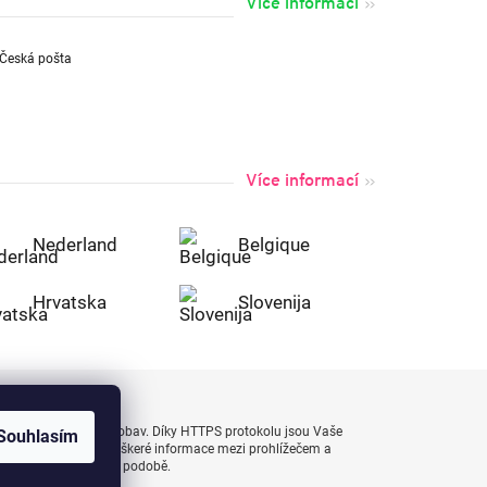
Více informací
Více informací
Nederland
Belgique
Hrvatska
Slovenija
uty bezpečně a bez obav. Díky HTTPS protokolu jsou Vaše
Souhlasím
 naprostém bezpečí, veškeré informace mezi prohlížečem a
enášejí v zašifrované podobě.