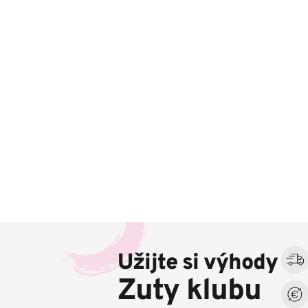
Z
á
Užijte si výhody
p
a
Zuty klubu
t
í