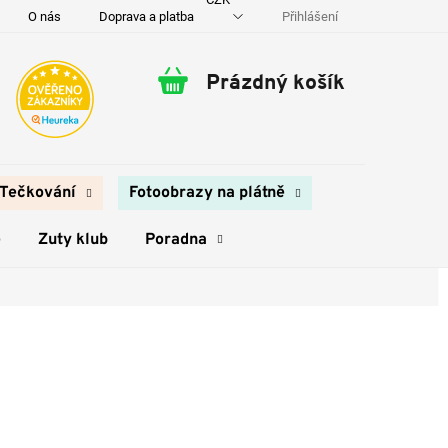
Přihlášení
O nás
Doprava a platba
Kontakty
Prázdný košík
Nákupní
košík
Tečkování
Fotoobrazy na plátně
e
Zuty klub
Poradna