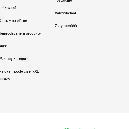
Testováno
Tečkování
Velkoobchod
Obrazy na plátně
Zuty pomáhá
Nejprodávanější produkty
Akce
Všechny kategorie
Malování podle čísel XXL
obrazy