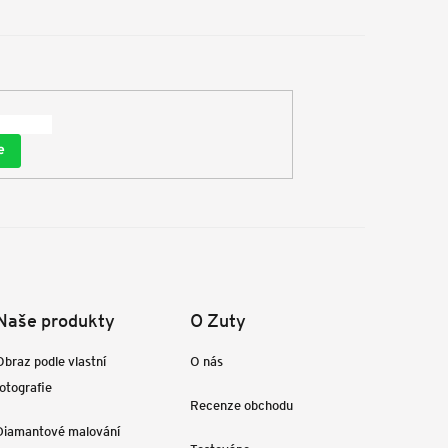
e
Naše produkty
O Zuty
Obraz podle vlastní
O nás
fotografie
Recenze obchodu
Diamantové malování