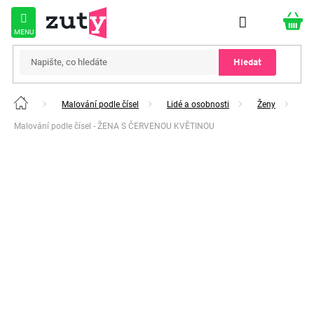
Přejít
na
obsah
Hledat
Malování podle čísel
Lidé a osobnosti
Ženy
Domů
Malování podle čísel - ŽENA S ČERVENOU KVĚTINOU