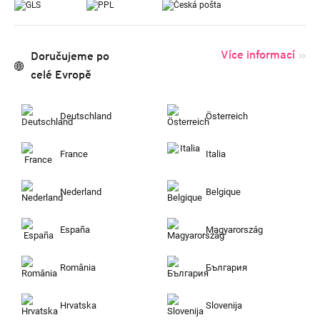
Více informací
Doručujeme po
celé Evropě
Deutschland
Österreich
France
Italia
Nederland
Belgique
España
Magyarország
România
България
Hrvatska
Slovenija