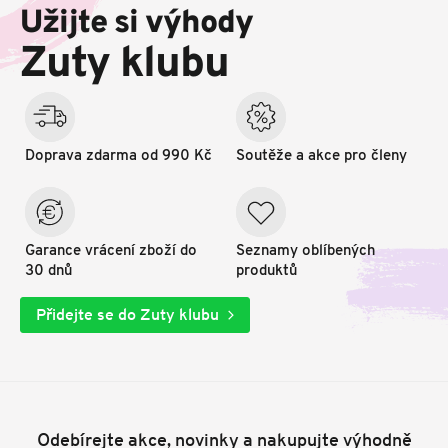
p
Užijte si výhody
a
t
Zuty klubu
í
Doprava zdarma od 990 Kč
Soutěže a akce pro členy
Garance vrácení zboží do
Seznamy oblíbených
30 dnů
produktů
Přidejte se do Zuty klubu
Odebírejte akce, novinky a nakupujte výhodně