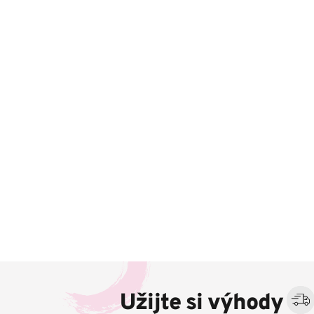
Z
á
Užijte si výhody
p