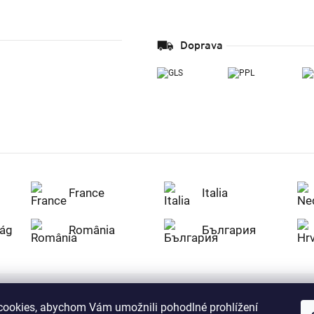
Doprava
France
Italia
ág
România
България
ookies, abychom Vám umožnili pohodlné prohlížení
Nakupujte na Z