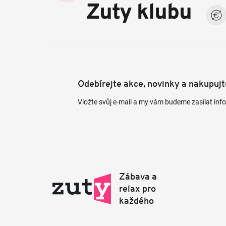
a
Zuty klubu
t
í
Odebírejte akce, novinky a nakupuj
Vložte svůj e-mail a my vám budeme zasílat in