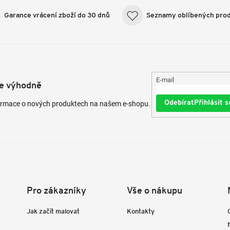
Garance vrácení zboží do 30 dnů
Seznamy oblíbených pro
E-mail
te výhodně
Přihlásit s
formace o nových produktech na našem e-shopu.
Pro zákazníky
Vše o nákupu
Jak začít malovat
Kontakty