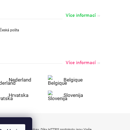
Více informací
Více informací
Nederland
Belgique
Hrvatska
Slovenija
uty bezpečně a bez obav. Díky HTTPS protokolu jsou Vaše