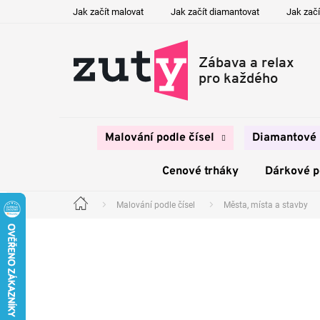
Přejít
Jak začít malovat
Jak začít diamantovat
Jak začí
na
obsah
Malování podle čísel
Diamantové 
Cenové trháky
Dárkové 
Malování podle čísel
Města, místa a stavby
Domů