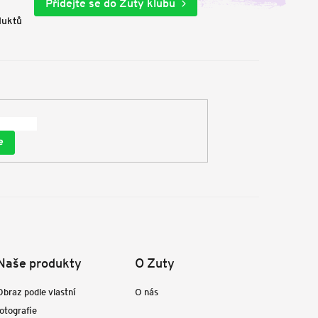
Přidejte se do Zuty klubu
duktů
e
Naše produkty
O Zuty
Obraz podle vlastní
O nás
fotografie