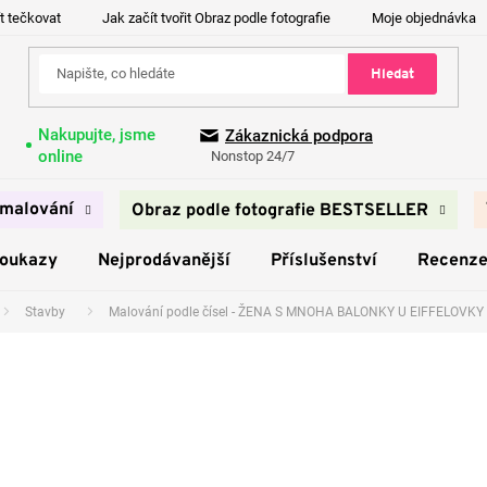
t tečkovat
Jak začít tvořit Obraz podle fotografie
Moje objednávka
Hledat
Nakupujte, jsme
Zákaznická podpora
online
Nonstop 24/7
malování
Obraz podle fotografie BESTSELLER
poukazy
Nejprodávanější
Příslušenství
Recenz
Stavby
Malování podle čísel - ŽENA S MNOHA BALONKY U EIFFELOVKY