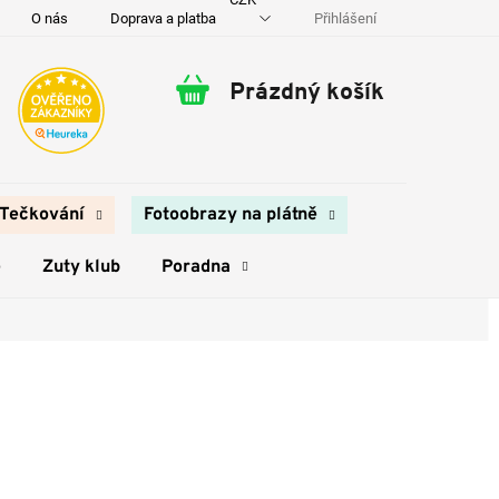
Přihlášení
O nás
Doprava a platba
Kontakty
Prázdný košík
Nákupní
košík
Tečkování
Fotoobrazy na plátně
e
Zuty klub
Poradna