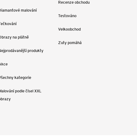
Recenze obchodu
Diamantové malování
Testováno
Tečkování
Velkoobchod
Obrazy na plátně
Zuty pomáhá
Nejprodávanější produkty
Akce
Všechny kategorie
Malování podle čísel XXL
obrazy