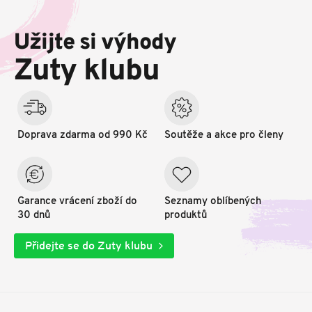
á
p
Užijte si výhody
a
t
Zuty klubu
í
Doprava zdarma od 990 Kč
Soutěže a akce pro členy
Garance vrácení zboží do
Seznamy oblíbených
30 dnů
produktů
Přidejte se do Zuty klubu