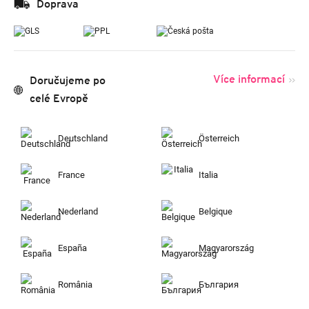
Doprava
Více informací
Doručujeme po
celé Evropě
Deutschland
Österreich
France
Italia
Nederland
Belgique
España
Magyarország
România
България