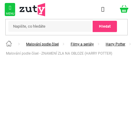
Přejít
na
obsah
Hledat
Malování podle čísel
Filmy a seriály
Harry Potter
Domů
Malování podle čísel - ZNAMENÍ ZLA NA OBLOZE (HARRY POTTER)