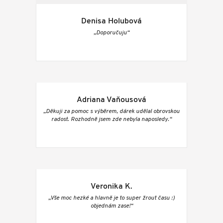
Denisa Holubová
„Doporučuju“
Adriana Vaňousová
„Děkuji za pomoc s výběrem, dárek udělal obrovskou
radost. Rozhodně jsem zde nebyla naposledy.“
Veronika K.
„Vše moc hezké a hlavně je to super žrout času :)
objednám zase!“