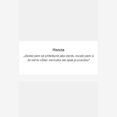
Honza
„Dostal jsem od přítelkyně jako dárek, myslel jsem si
že mě to vůbec nechytne ale opak je pravdou“