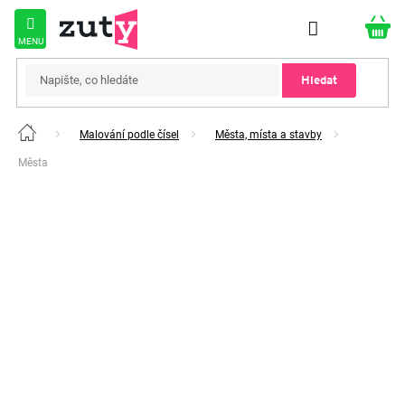
Přejít
na
obsah
Hledat
Malování podle čísel
Města, místa a stavby
Domů
Města