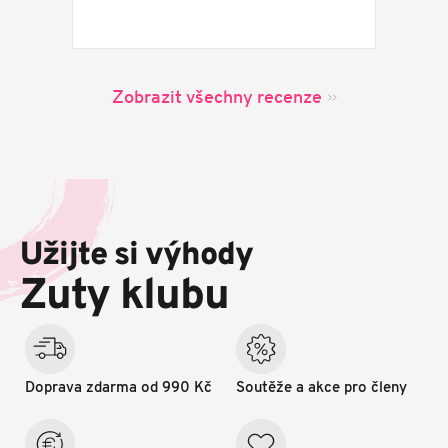
Zobrazit všechny recenze
Z
á
p
Užijte si výhody
a
t
Zuty klubu
í
Doprava zdarma od 990 Kč
Soutěže a akce pro členy