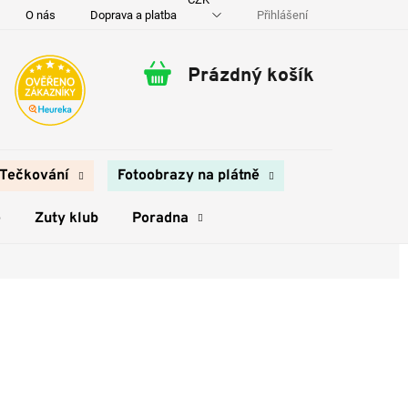
Přihlášení
O nás
Doprava a platba
Kontakty
Prázdný košík
Nákupní
košík
Tečkování
Fotoobrazy na plátně
e
Zuty klub
Poradna