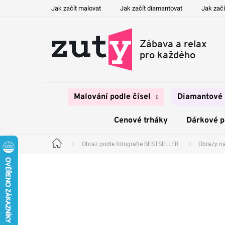
Přejít
Jak začít malovat
Jak začít diamantovat
Jak začí
na
obsah
Malování podle čísel
Diamantové 
Cenové trháky
Dárkové 
Obraz podle fotografie BESTSELLER
Obrazy n
Domů