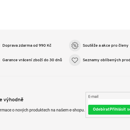
Doprava zdarma od 990 Kč
Soutěže a akce pro členy
Garance vrácení zboží do 30 dnů
Seznamy oblíbených pro
E-mail
te výhodně
Přihlásit s
formace o nových produktech na našem e-shopu.