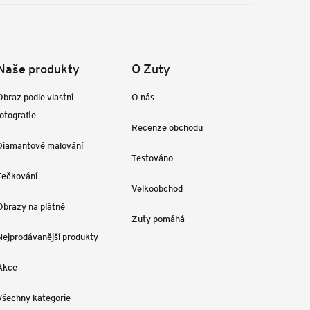
Naše produkty
O Zuty
Obraz podle vlastní
O nás
fotografie
Recenze obchodu
Diamantové malování
Testováno
Tečkování
Velkoobchod
Obrazy na plátně
Zuty pomáhá
Nejprodávanější produkty
Akce
Všechny kategorie