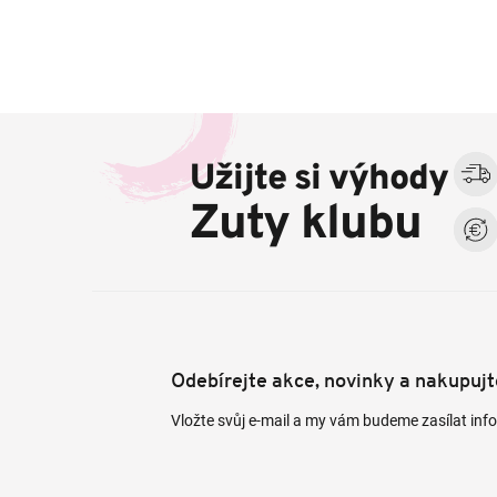
Z
á
Užijte si výhody
p
a
Zuty klubu
t
í
Odebírejte akce, novinky a nakupuj
Vložte svůj e-mail a my vám budeme zasílat in