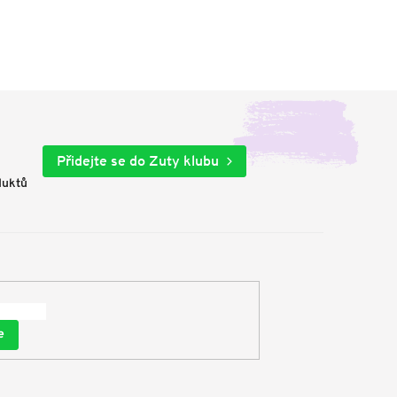
Přidejte se do Zuty klubu
duktů
e