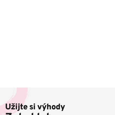
Z
á
p
Užijte si výhody
a
t