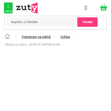
Přejít
na
obsah
Hledat
Fotoobrazy na plátně
Zvířata
Domů
Obrazy na stěnu - AFRICKÉ SAFARI SLONI