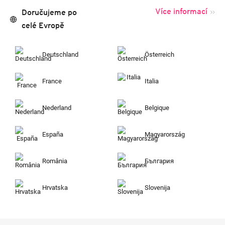
Více informací
Doručujeme po
celé Evropě
Deutschland
Österreich
France
Italia
Nederland
Belgique
España
Magyarország
România
България
Hrvatska
Slovenija