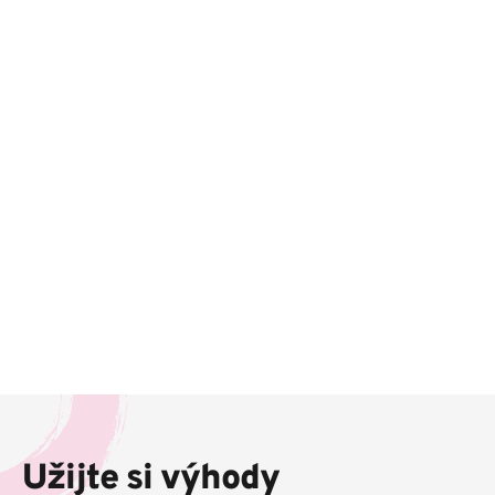
Z
á
p
Užijte si výhody
a