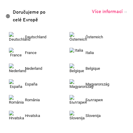
Více informací
Doručujeme po
celé Evropě
Deutschland
Österreich
France
Italia
Nederland
Belgique
España
Magyarország
România
България
Hrvatska
Slovenija