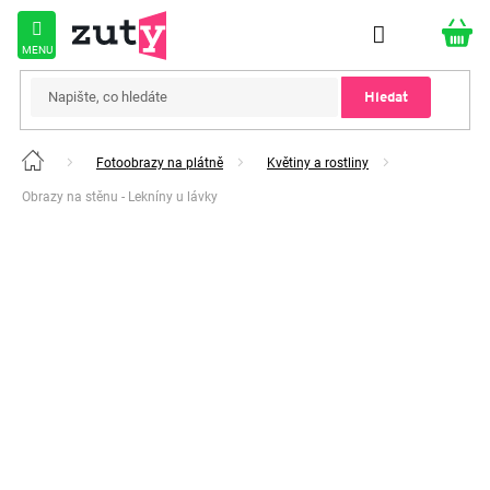
Přejít
na
obsah
Hledat
Fotoobrazy na plátně
Květiny a rostliny
Domů
Obrazy na stěnu - Lekníny u lávky