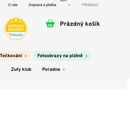
Přihlášení
O nás
Doprava a platba
Kontakty
Prázdný košík
Nákupní
košík
Tečkování
Fotoobrazy na plátně
e
Zuty klub
Poradna