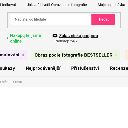
t tečkovat
Jak začít tvořit Obraz podle fotografie
Moje objednávka
Hledat
Nakupujte, jsme
Zákaznická podpora
online
Nonstop 24/7
malování
Obraz podle fotografie BESTSELLER
poukazy
Nejprodávanější
Příslušenství
Recenz
 stěnu - Srnka