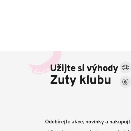
Z
á
Užijte si výhody
p
a
Zuty klubu
t
í
Odebírejte akce, novinky a nakupuj