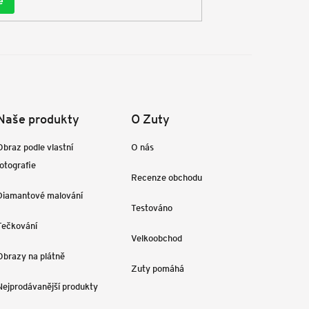
e
Naše produkty
O Zuty
Obraz podle vlastní
O nás
fotografie
Recenze obchodu
Diamantové malování
Testováno
Tečkování
Velkoobchod
Obrazy na plátně
Zuty pomáhá
Nejprodávanější produkty