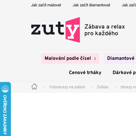
Přejít
Jak začít malovat
Jak začít diamantovat
Jak začí
na
obsah
Malování podle čísel
Diamantové 
Cenové trháky
Dárkové 
Fotoobrazy na plátně
Zvířata
Obrazy na
Domů