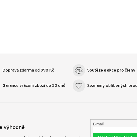
Doprava zdarma od 990 Kč
Soutěže a akce pro členy
Garance vrácení zboží do 30 dnů
Seznamy oblíbených pro
E-mail
te výhodně