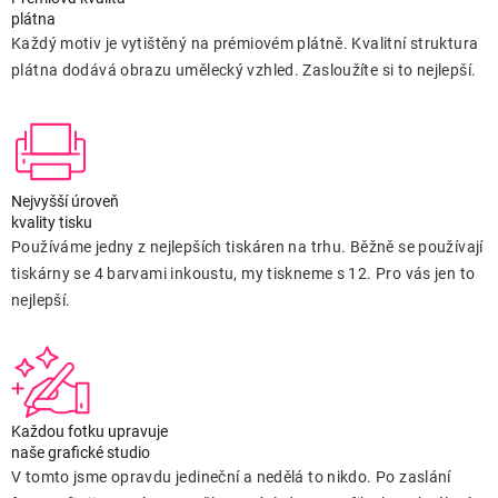
plátna
Každý motiv je vytištěný na prémiovém plátně. Kvalitní struktura
plátna dodává obrazu umělecký vzhled. Zasloužíte si to nejlepší.
Nejvyšší úroveň
kvality tisku
Používáme jedny z nejlepších tiskáren na trhu. Běžně se používají
tiskárny se 4 barvami inkoustu, my tiskneme s 12. Pro vás jen to
nejlepší.
Každou fotku upravuje
naše grafické studio
V tomto jsme opravdu jedineční a nedělá to nikdo. Po zaslání