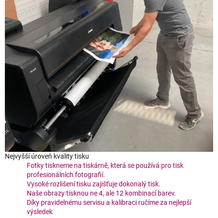
Nejvyšší úroveň kvality tisku
Fotky tiskneme na tiskárně, která se používá pro tisk
profesionálních fotografií.
Vysoké rozlišení tisku zajišťuje dokonalý tisk.
Naše obrazy tisknou ne 4, ale 12 kombinací barev.
Díky pravidelnému servisu a kalibraci ručíme za nejlepší
výsledek