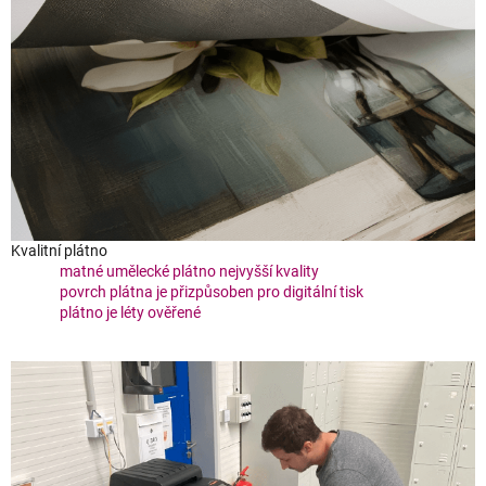
Kvalitní plátno
matné umělecké plátno nejvyšší kvality
povrch plátna je přizpůsoben pro digitální tisk
plátno je léty ověřené