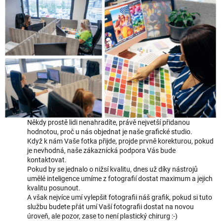
Někdy prostě lidi nenahradíte, právě nejvetší přidanou
hodnotou, proč u nás objednat je naše grafické studio.
Když k nám Vaše fotka přijde, projde prvně korekturou, pokud
je nevhodná, naše zákaznícká podpora Vás bude
kontaktovat.
Pokud by se jednalo o nižsí kvalitu, dnes už díky nástrojů
umělé inteligence umíme z fotografií dostat maximum a jejich
kvalitu posunout.
A však nejvíce umí vylepšit fotografii náš grafik, pokud si tuto
službu budete přát umí Vaší fotografii dostat na novou
úroveň, ale pozor, zase to není plastický chirurg :-)