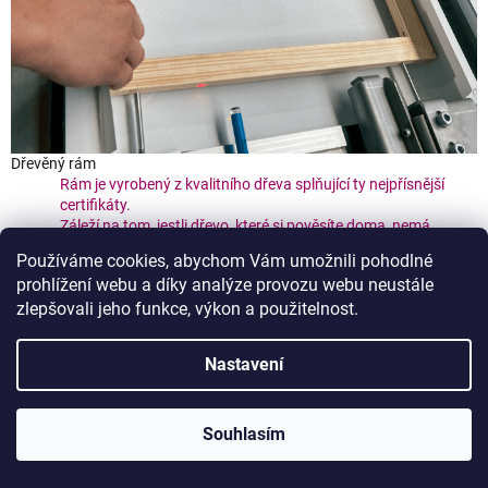
Dřevěný rám
Rám je vyrobený z kvalitního dřeva splňující ty nejpřísnější
certifikáty.
Záleží na tom, jestli dřevo, které si pověsíte doma, nemá
negativní dopad na vaše zdraví.
Používáme cookies, abychom Vám umožnili pohodlné
S námi můžete mít jistotu, že je vše v pořádku a bezpečné.
prohlížení webu a díky analýze provozu webu neustále
zlepšovali jeho funkce, výkon a použitelnost.
Nastavení
Souhlasím