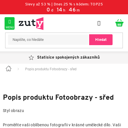
Přejít
Slevy až 53 % | Dnes 25 % s kódem: TOP25
na
0
14
46
d
h
m
obsah
Hledat
Statisíce spokojených zákazníků
Popis produktu Fotoobrazy - sřed
Domů
Popis produktu Fotoobrazy - sřed
Styl obrazu
Proměňte vaši oblíbenou fotografii v krásné umělecké dílo. Vaši