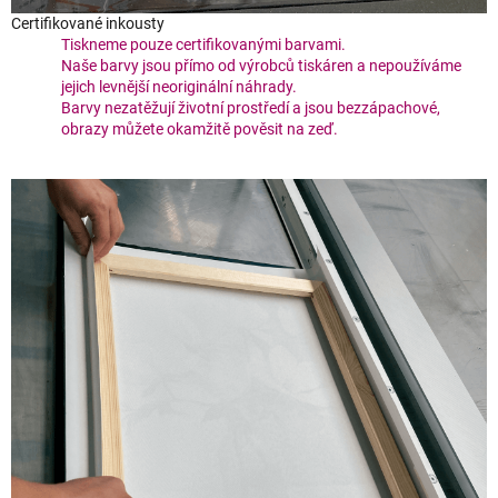
Certifikované inkousty
Tiskneme pouze certifikovanými barvami.
Naše barvy jsou přímo od výrobců tiskáren a nepoužíváme
jejich levnější neoriginální náhrady.
Barvy nezatěžují životní prostředí a jsou bezzápachové,
obrazy můžete okamžitě pověsit na zeď.