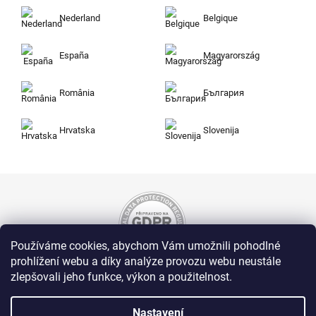
Nederland
Belgique
España
Magyarország
România
България
Hrvatska
Slovenija
Používáme cookies, abychom Vám umožnili pohodlné
prohlížení webu a díky analýze provozu webu neustále
zlepšovali jeho funkce, výkon a použitelnost.
Nakupujte na Zuty bezpečně a bez obav. Díky
HTTPS protokolu jsou Vaše citlivá data v
naprostém bezpečí, veškeré informace mezi
Nastavení
prohlížečem a serverem se přenášejí v