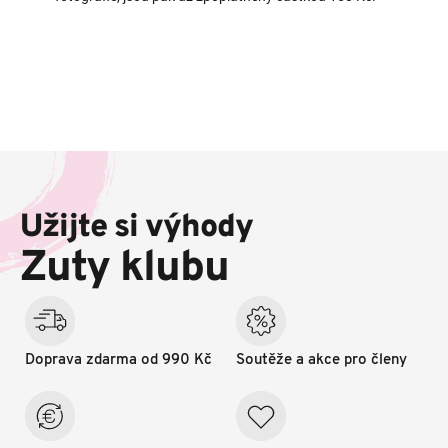
Z
á
p
Užijte si výhody
a
t
Zuty klubu
í
Doprava zdarma od 990 Kč
Soutěže a akce pro členy