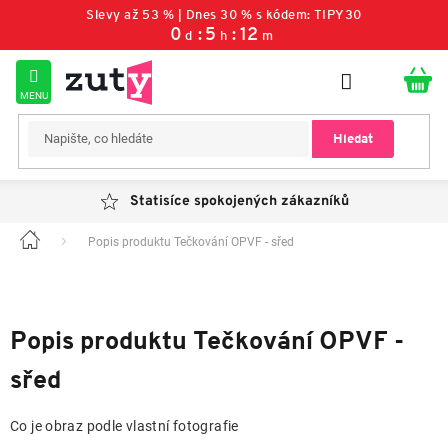
Přejít
Slevy až 53 % | Dnes 30 % s kódem: TIPY30
na
0
:
5
:
12
d
h
m
obsah
Hledat
Statisíce spokojených zákazníků
Popis produktu Tečkování OPVF - sřed
Domů
Popis produktu Tečkování OPVF -
sřed
Co je obraz podle vlastní fotografie