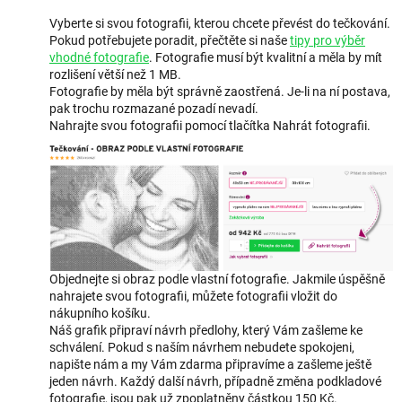
Vyberte si svou fotografii, kterou chcete převést do tečkování.
Pokud potřebujete poradit, přečtěte si naše
tipy pro výběr
vhodné fotografie
. Fotografie musí být kvalitní a měla by mít
rozlišení větší než 1 MB.
Fotografie by měla být správně zaostřená. Je-li na ní postava,
pak trochu rozmazané pozadí nevadí.
Nahrajte svou fotografii pomocí tlačítka Nahrát fotografii.
Objednejte si obraz podle vlastní fotografie. Jakmile úspěšně
nahrajete svou fotografii, můžete fotografii vložit do
nákupního košíku.
Náš grafik připraví návrh předlohy, který Vám zašleme ke
schválení. Pokud s naším návrhem nebudete spokojeni,
napište nám a my Vám zdarma připravíme a zašleme ještě
jeden návrh. Každý další návrh, případně změna podkladové
fotografie, jsou pak už zpoplatněny částkou 150 Kč.