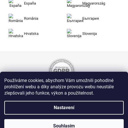
España
Magyarország
România
България
Hrvatska
Slovenija
Používáme cookies, abychom Vám umožnili pohodlné
prohlížení webu a díky analýze provozu webu neustále
zlepšovali jeho funkce, výkon a použitelnost.
Nakupujte na Zuty bezpečně a bez obav. Díky
HTTPS protokolu jsou Vaše citlivá data v
naprostém bezpečí, veškeré informace mezi
Nastavení
prohlížečem a serverem se přenášejí v
zašifrované podobě.
Souhlasím