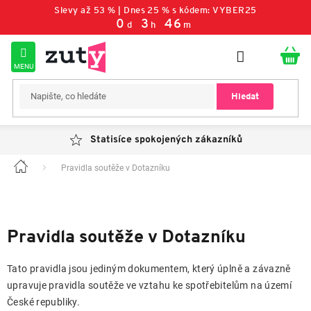
Přejít
Slevy až 53 % | Dnes 25 % s kódem: VYBER25
na
0
:
3
:
46
d
h
m
obsah
Hledat
Statisíce spokojených zákazníků
Pravidla soutěže v Dotazníku
Domů
Pravidla soutěže v Dotazníku
Tato pravidla jsou jediným dokumentem, který úplně a závazně
upravuje pravidla soutěže ve vztahu ke spotřebitelům na území
České republiky.