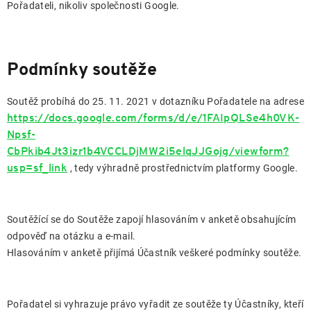
Pořadateli, nikoliv společnosti Google.
Podmínky soutěže
Soutěž probíhá do 25. 11. 2021 v dotazníku Pořadatele na adrese
https://docs.google.com/forms/d/e/1FAIpQLSe4h0VK-
Npsf-
CbPkib4Jt3izr1b4VCCLDjMW2i5elqJJGojg/viewform?
usp=sf_link
, tedy výhradně prostřednictvím platformy Google.
Soutěžící se do Soutěže zapojí hlasováním v anketě obsahujícím
odpověď na otázku a e-mail.
Hlasováním v anketě přijímá Účastník veškeré podmínky soutěže.
Pořadatel si vyhrazuje právo vyřadit ze soutěže ty Účastníky, kteří