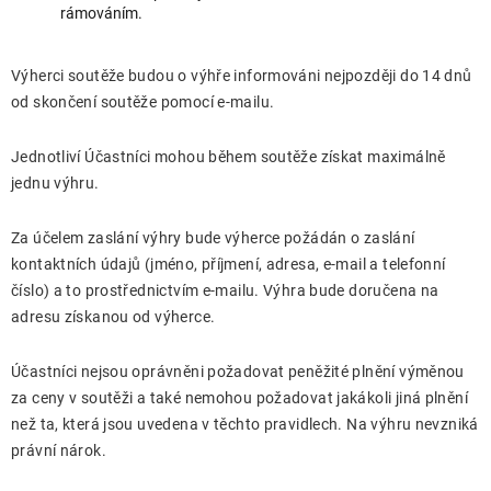
rámováním.
Výherci soutěže budou o výhře informováni nejpozději do 14 dnů
od skončení soutěže pomocí e-mailu.
Jednotliví Účastníci mohou během soutěže získat maximálně
jednu výhru.
Za účelem zaslání výhry bude výherce požádán o zaslání
kontaktních údajů (jméno, příjmení, adresa, e-mail a telefonní
číslo) a to prostřednictvím e-mailu. Výhra bude doručena na
adresu získanou od výherce.
Účastníci nejsou oprávněni požadovat peněžité plnění výměnou
za ceny v soutěži a také nemohou požadovat jakákoli jiná plnění
než ta, která jsou uvedena v těchto pravidlech. Na výhru nevzniká
právní nárok.