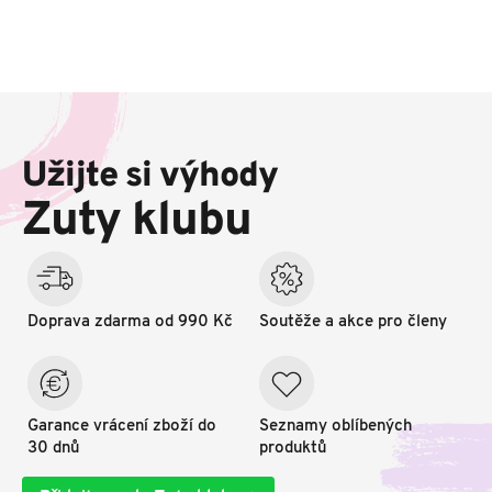
Z
á
p
Užijte si výhody
a
t
Zuty klubu
í
Doprava zdarma od 990 Kč
Soutěže a akce pro členy
Garance vrácení zboží do
Seznamy oblíbených
30 dnů
produktů