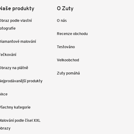
Naše produkty
O Zuty
Obraz podle vlastní
O nás
fotografie
Recenze obchodu
Diamantové malování
Testováno
Tečkování
Velkoobchod
Obrazy na plátně
Zuty pomáhá
Nejprodávanější produkty
Akce
Všechny kategorie
Malování podle čísel XXL
obrazy