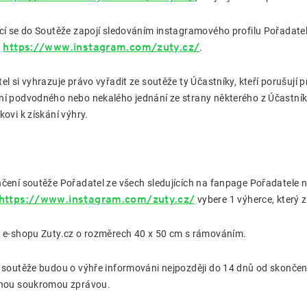
cí se do Soutěže zapojí sledováním instagramového profilu Pořadate
https://www.instagram.com/zuty.cz/
:
.
el si vyhrazuje právo vyřadit ze soutěže ty Účastníky, kteří porušují 
í podvodného nebo nekalého jednání ze strany některého z Účastník
kovi k získání výhry.
čení soutěže Pořadatel ze všech sledujících na fanpage Pořadatele 
https://www.instagram.com/zuty.cz/
vybere 1 výherce, který z
 e-shopu Zuty.cz o rozměrech 40 x 50 cm s rámováním.
 soutěže budou o výhře informováni nejpozději do 14 dnů od skonče
anou soukromou zprávou.