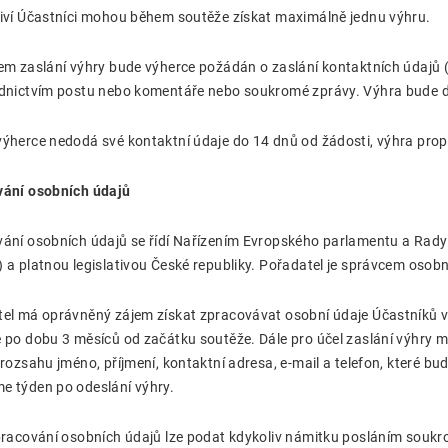
iví Účastníci mohou během soutěže získat maximálně jednu výhru.
em zaslání výhry bude výherce požádán o zaslání kontaktních údajů (jm
dnictvím postu nebo komentáře nebo soukromé zprávy. Výhra bude d
ýherce nedodá své kontaktní údaje do 14 dnů od žádosti, výhra propa
vání osobních údajů
ání osobních údajů se řídí Nařízením Evropského parlamentu a Rady
 a platnou legislativou České republiky. Pořadatel je správcem osobn
el má oprávněný zájem získat zpracovávat osobní údaje Účastníků v
 po dobu 3 měsíců od začátku soutěže. Dále pro účel zaslání výhry
 rozsahu jméno, příjmení, kontaktní adresa, e-mail a telefon, které b
 týden po odeslání výhry.
pracování osobních údajů lze podat kdykoliv námitku posláním souk