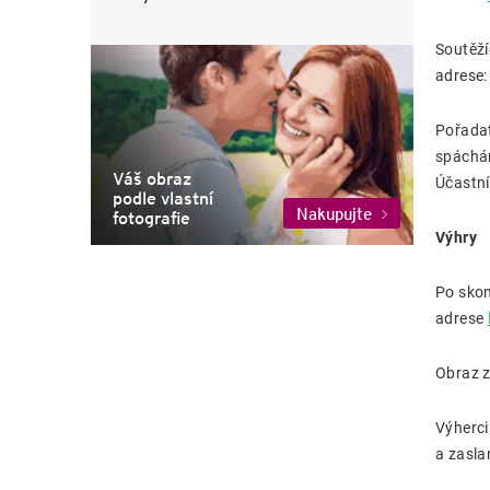
Soutěží
adrese
Pořadat
spáchán
Váš obraz
Účastní
podle vlastní
Nakupujte
fotografie
Výhry
Po skon
adrese
Obraz z
Výherci
a zasl