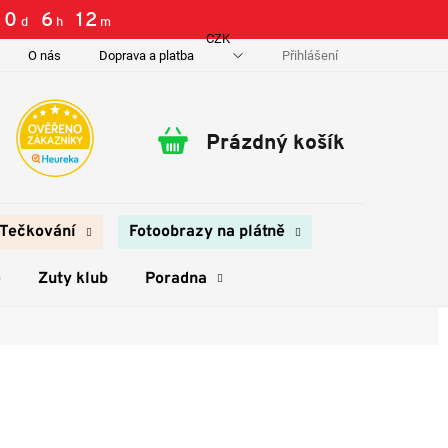
0
:
6
:
12
d
h
m
CZK
Přihlášení
O nás
Doprava a platba
Kontakty
Prázdný košík
Nákupní
košík
Tečkování
Fotoobrazy na plátně
e
Zuty klub
Poradna