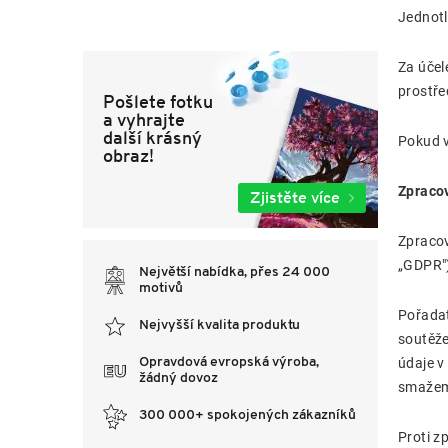
Jednotl
Za účel
prostře
Pošlete fotku
a vyhrajte
další krásný
Pokud v
obraz!
Zpraco
Zjistěte více
Zpracov
„GDPR")
Největší nabídka, přes 24 000
motivů
Pořadat
Nejvyšší kvalita produktu
soutěže
Opravdová evropská výroba,
údaje v
žádný dovoz
smažeme
300 000+ spokojených zákazníků
Proti z