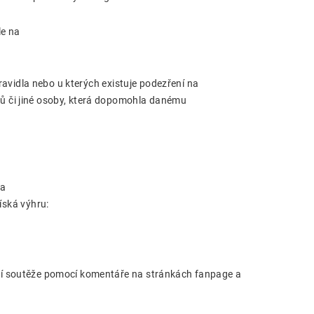
le na
pravidla nebo u kterých existuje podezření na
ů či jiné osoby, která dopomohla danému
na
íská výhru:
ní soutěže pomocí komentáře na stránkách fanpage a