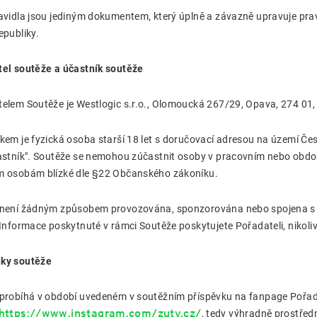
avidla jsou jediným dokumentem, který úplně a závazně upravuje pra
epubliky.
el soutěže a účastník soutěže
telem Soutěže je
Westlogic
s.r.o., Olomoucká 267/29, Opava, 274 01, 
kem je fyzická osoba starší 18 let s doručovací adresou na území Čes
astník". Soutěže se nemohou zúčastnit osoby v pracovním nebo obdo
m osobám blízké dle §22 Občanského zákoníku.
není žádným způsobem provozována, sponzorována nebo spojena s p
 Informace poskytnuté v rámci Soutěže poskytujete Pořadateli, nikoli
ky soutěže
probíhá v období uvedeném v soutěžním příspěvku na fanpage Pořad
https://www.instagram.com/zuty.cz/
, tedy výhradně prostřed