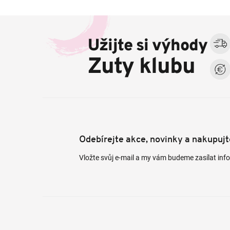
Z
á
Užijte si výhody
p
a
Zuty klubu
t
í
Odebírejte akce, novinky a nakupuj
Vložte svůj e-mail a my vám budeme zasílat in