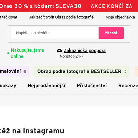
| Dnes 30 % s kódem: SLEVA30
AKCE KONČÍ ZA
t tečkovat
Jak začít tvořit Obraz podle fotografie
Moje objednávka
Hledat
Nakupujte, jsme
Zákaznická podpora
online
Nonstop 24/7
malování
Obraz podle fotografie BESTSELLER
poukazy
Nejprodávanější
Příslušenství
Recenz
těž na Instagramu