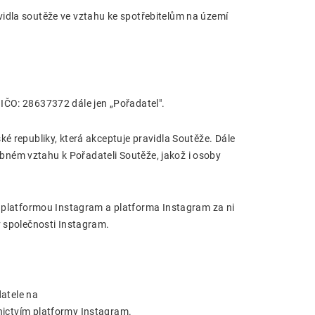
vidla soutěže ve vztahu ke spotřebitelům na území
IČO: 28637372 dále jen „Pořadatel".
ké republiky, která akceptuje pravidla Soutěže. Dále
bném vztahu k Pořadateli Soutěže, jakož i osoby
latformou Instagram a platforma Instagram za ni
v společnosti Instagram.
atele na
nictvím platformy Instagram.