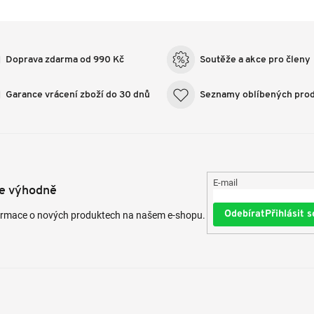
Doprava zdarma od 990 Kč
Soutěže a akce pro členy
Garance vrácení zboží do 30 dnů
Seznamy oblíbených pro
E-mail
te výhodně
Přihlásit s
formace o nových produktech na našem e-shopu.