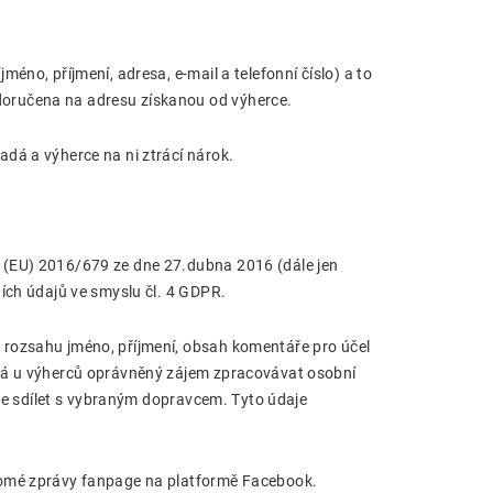
éno, příjmení, adresa, e-mail a telefonní číslo) a to
oručena na adresu získanou od výherce.
dá a výherce na ni ztrácí nárok.
 (EU) 2016/679 ze dne 27.dubna 2016 (dále jen
ích údajů ve smyslu čl. 4 GDPR.
 rozsahu jméno, příjmení, obsah komentáře pro účel
 má u výherců oprávněný zájem zpracovávat osobní
ude sdílet s vybraným dopravcem. Tyto údaje
romé zprávy fanpage na platformě Facebook.