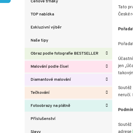
Cenové trháky
a
Tato pr
n
České r
TOP nabídka
n
í
Exkluzivní výběr
Pořadat
p
a
Naše tipy
n
Pořada
e
Obraz podle fotografie BESTSELLER
l
Účastní
jen „Úč
Malování podle čísel
takový
Diamantové malování
Soutěž 
Tečkování
neručí.
Fotoobrazy na plátně
Podmín
Příslušenství
Soutěž 
adrese
Slevy