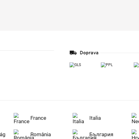
Doprava
France
Italia
ág
România
България