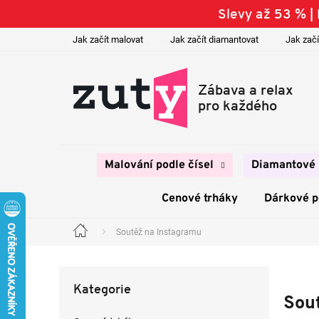
Přejít
Slevy až 53 % 
na
obsah
Jak začít malovat
Jak začít diamantovat
Jak začí
Malování podle čísel
Diamantové 
Cenové trháky
Dárkové 
Soutěž na Instagramu
Domů
P
o
Přeskočit
s
Kategorie
kategorie
t
Sou
r