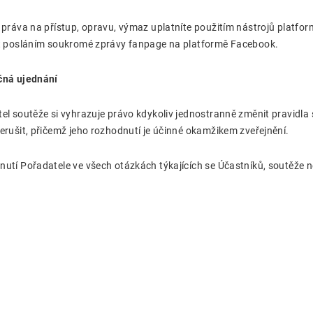
 práva na přístup, opravu, výmaz uplatníte použitím nástrojů platf
t posláním soukromé zprávy fanpage na platformě Facebook.
čná ujednání
el soutěže si vyhrazuje právo kdykoliv jednostranně změnit pravidla 
erušit, přičemž jeho rozhodnutí je účinné okamžikem zveřejnění.
utí Pořadatele ve všech otázkách týkajících se Účastníků, soutěže n