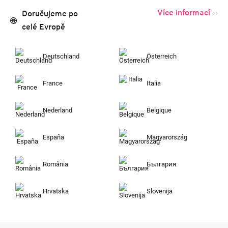
Více informací
Doručujeme po
celé Evropě
Deutschland
Österreich
France
Italia
Nederland
Belgique
España
Magyarország
România
България
Hrvatska
Slovenija