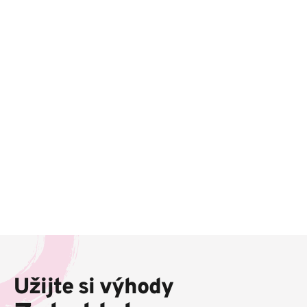
Z
á
p
Užijte si výhody
a
t