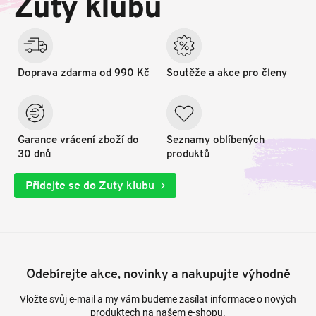
Zuty klubu
í
Doprava zdarma od 990 Kč
Soutěže a akce pro členy
Garance vrácení zboží do
Seznamy oblíbených
30 dnů
produktů
Přidejte se do Zuty klubu
Odebírejte akce, novinky a nakupujte výhodně
Vložte svůj e-mail a my vám budeme zasílat informace o nových
produktech na našem e-shopu.