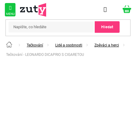
Přejít
na
obsah
Hledat
Tečkování
Lidé a osobnosti
Zpěváci a herci
Domů
Tečkování - LEONARDO DICAPRIO S CIGARETOU