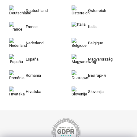
Deutschland
Österreich
France
Italia
Nederland
Belgique
España
Magyarország
România
България
Hrvatska
Slovenija