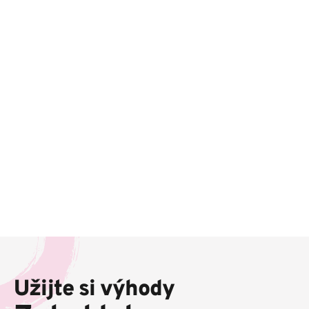
Z
á
p
Užijte si výhody
a
t