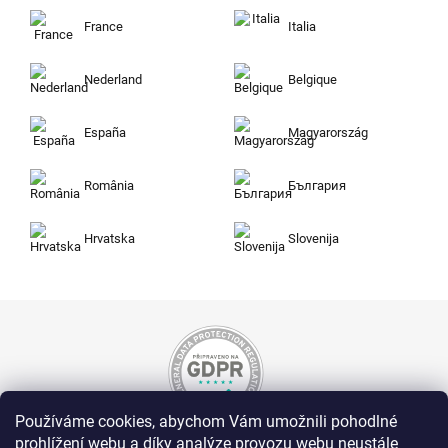
France
Italia
Nederland
Belgique
España
Magyarország
România
България
Hrvatska
Slovenija
Používáme cookies, abychom Vám umožnili pohodlné
prohlížení webu a díky analýze provozu webu neustále