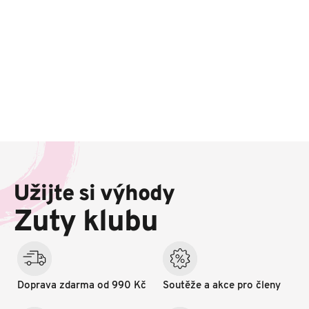
Z
á
p
Užijte si výhody
a
t
Zuty klubu
í
Doprava zdarma od 990 Kč
Soutěže a akce pro členy