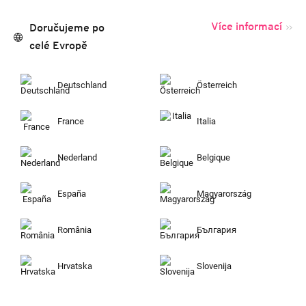
Více informací
Doručujeme po
celé Evropě
Deutschland
Österreich
France
Italia
Nederland
Belgique
España
Magyarország
România
България
Hrvatska
Slovenija