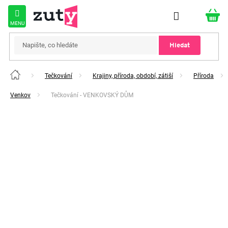
Přejít
na
obsah
Hledat
Tečkování
Krajiny, příroda, období, zátiší
Příroda
Domů
Venkov
Tečkování - VENKOVSKÝ DŮM