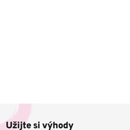
Z
á
p
Užijte si výhody
a