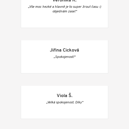
Veronika K.
„Vše moc hezké a hlavně je to super žrout času :)
objednám zase!“
Jiřina Cicková
„Spokojenost!“
Viola Š.
„Velká spokojenost. Díky“