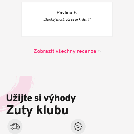
Pavlína F.
„Spokojenost, obraz je krásný“
Zobrazit všechny recenze
Z
á
p
Užijte si výhody
a
t
Zuty klubu
í