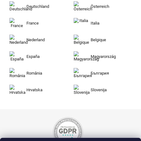
Deutschland
Österreich
France
Italia
Nederland
Belgique
España
Magyarország
România
България
Hrvatska
Slovenija