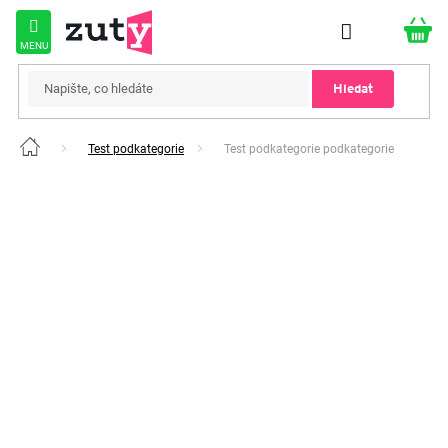
Přejít
na
obsah
Hledat
Test podkategorie
Test podkategorie podkategorie
Domů