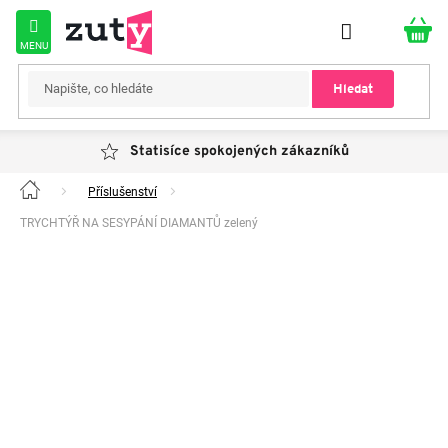
Přejít
na
obsah
Hledat
Statisíce spokojených zákazníků
Příslušenství
Domů
TRYCHTÝŘ NA SESYPÁNÍ DIAMANTŮ zelený