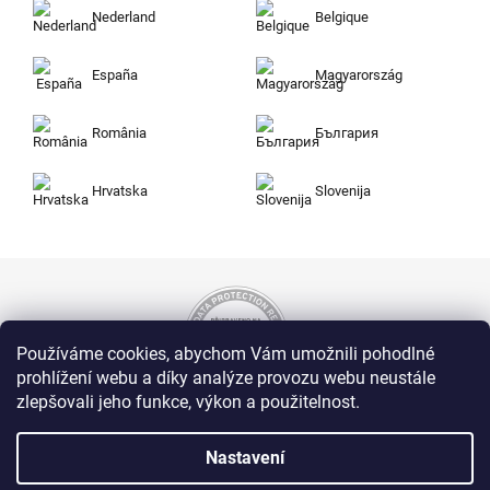
Nederland
Belgique
España
Magyarország
România
България
Hrvatska
Slovenija
Používáme cookies, abychom Vám umožnili pohodlné
prohlížení webu a díky analýze provozu webu neustále
zlepšovali jeho funkce, výkon a použitelnost.
Nakupujte na Zuty bezpečně a bez obav. Díky
HTTPS protokolu jsou Vaše citlivá data v
Nastavení
naprostém bezpečí, veškeré informace mezi
prohlížečem a serverem se přenášejí v