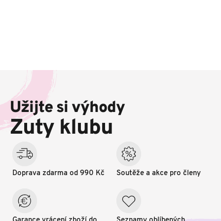
Z
á
p
Užijte si výhody
a
t
Zuty klubu
í
Doprava zdarma od 990 Kč
Soutěže a akce pro členy
Garance vrácení zboží do
Seznamy oblíbených