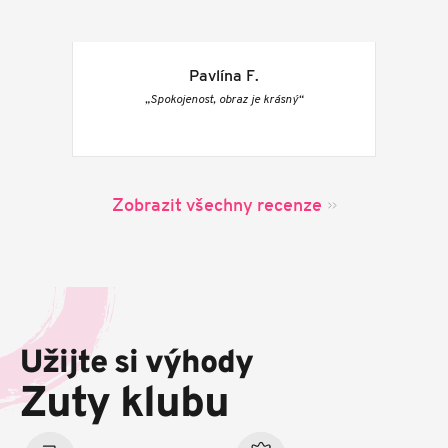
Pavlína F.
„Spokojenost, obraz je krásný“
Zobrazit všechny recenze
Z
á
p
Užijte si výhody
a
t
Zuty klubu
í