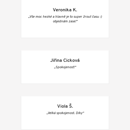
Veronika K.
„Vše moc hezké a hlavně je to super žrout času :)
objednám zase!“
Jiřina Cicková
„Spokojenost!“
Viola Š.
„Velká spokojenost. Díky“