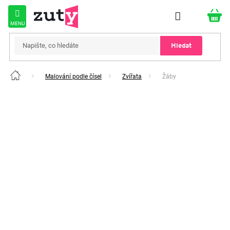
Přejít
na
obsah
Hledat
Malování podle čísel
Zvířata
Žáby
Domů