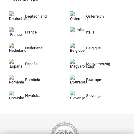
Deutschland
Österreich
France
Italia
Nederland
Belgique
España
Magyarország
România
България
Hrvatska
Slovenija