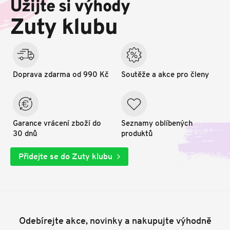
Užijte si výhody
a
t
Zuty klubu
í
Doprava zdarma od 990 Kč
Soutěže a akce pro členy
Garance vrácení zboží do
Seznamy oblíbených
30 dnů
produktů
Přidejte se do Zuty klubu
Odebírejte akce, novinky a nakupujte výhodně