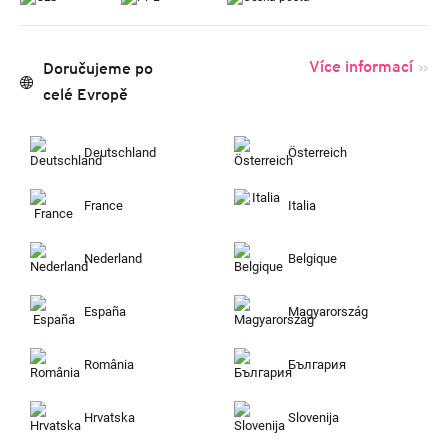
Více informací
Doručujeme po
celé Evropě
Deutschland
Österreich
France
Italia
Nederland
Belgique
España
Magyarország
România
България
Hrvatska
Slovenija