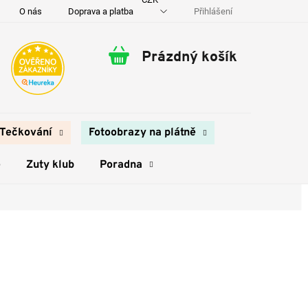
Přihlášení
O nás
Doprava a platba
Kontakty
Prázdný košík
Nákupní
košík
Tečkování
Fotoobrazy na plátně
e
Zuty klub
Poradna