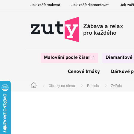
Přejít
Jak začít malovat
Jak začít diamantovat
Jak začí
na
obsah
Malování podle čísel
Diamantové 
Cenové trháky
Dárkové 
Obrazy na stenu
Příroda
Zvířata
Domů