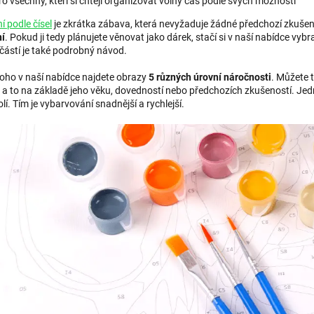
ro všechny, kteří si chtějí organizovat volný čas podle svých možností
 podle čísel
je zkrátka zábava, která nevyžaduje žádné předchozí zkušeno
í
. Pokud ji tedy plánujete věnovat jako dárek, stačí si v naší nabídce v
učástí je také podrobný návod.
oho v naší nabídce najdete obrazy
5 různých úrovní náročnosti
. Můžete 
, a to na základě jeho věku, dovedností nebo předchozích zkušeností. Je
lí. Tím je vybarvování snadnější a rychlejší.