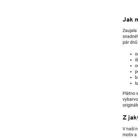
Jak m
Zaujala 
snadné! 
pár dnů 
o
š
o
p
b
l
Plátno v
vybarvo
originál
Z jak
V naší 
motiv a 