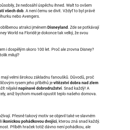
způsobily, že nedosáhl úspěchu ihned. Walt to ovšem
stí všech dob
. A není čemu se divit. Vždyť to byl právě
něhurku nebo Avengers.
 oblíbenou atrakci jménem
Disneyland
. Zde se potkávají
sney World na Floridě je dokonce tak velký, že svou
tem i dospělým skoro 100 let. Proč ale zrovna Disney?
olik milují?
 mají velmi širokou základnu fanoušků. Důvodů, proč
klíčovým rysem jeho příběhů je
vítězství dobra nad zlem
ožít nějaké
napínavé dobrodružství
. Snad každý! A
ely, aniž bychom museli opustit teplo našeho domova.
ožívají. Přesně takový motiv se objevil také ve slavném
li
ikonickou pohádkovou dvojici
, kterou zná snad každý.
stnost. Příběh hraček totiž dávno není pohádkou, ale