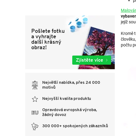
p
Malování
vybaven
jejíž so
Pošlete fotku
Kromě t
a vyhrajte
člověku
další krásný
počtu po
obraz!
Zjistěte více
Největší nabídka, přes 24 000
motivů
Nejvyšší kvalita produktu
Opravdová evropská výroba,
žádný dovoz
300 000+ spokojených zákazníků