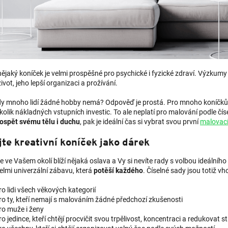
 nějaký koníček je velmi prospěšné pro psychické i fyzické zdraví. Výzkum
ivot, jeho lepší organizaci a prožívání.
dy mnoho lidí žádné hobby nemá? Odpověď je prostá. Pro mnoho koníčků 
olik nákladných vstupních investic. To ale neplatí pro malování podle čí
ospět svému tělu i duchu
, pak je ideální čas si vybrat svou první
malovac
te kreativní koníček jako dárek
 ve Vašem okolí blíží nějaká oslava a Vy si nevíte rady s volbou ideálního
velmi univerzální zábavu, která
potěší každého
. Číselné sady jsou totiž vh
ro lidi všech věkových kategorií
ro ty, kteří nemají s malováním žádné předchozí zkušenosti
ro muže i ženy
ro jedince, kteří chtějí procvičit svou trpělivost, koncentraci a redukovat 