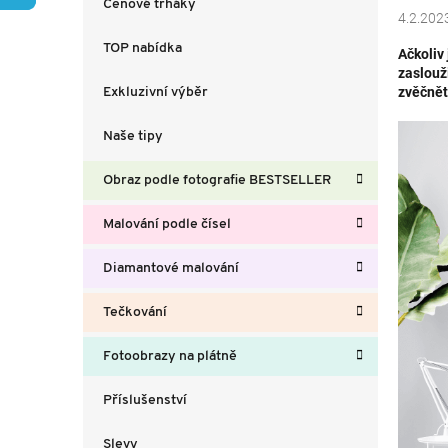
Cenové trháky
a
4.2.202
n
TOP nabídka
Ačkoliv
n
zaslouž
í
zvěčnět
Exkluzivní výběr
p
a
Naše tipy
n
e
Obraz podle fotografie BESTSELLER
l
Malování podle čísel
Diamantové malování
Tečkování
Fotoobrazy na plátně
Příslušenství
Slevy