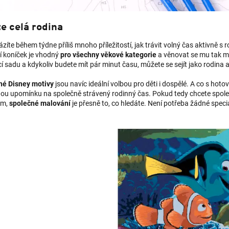
e celá rodina
íte během týdne příliš mnoho příležitostí, jak trávit volný čas aktivně 
í koníček je vhodný
pro všechny věkové kategorie
a věnovat se mu tak moh
 sadu a kdykoliv budete mít pár minut času, můžete se sejít jako rodina 
é Disney motivy
jsou navíc ideální volbou pro děti i dospělé. A co s hot
nou upomínku na společně strávený rodinný čas. Pokud tedy chcete spole
um,
společné malování
je přesně to, co hledáte. Není potřeba žádné speciá