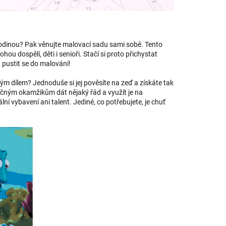
s rodinou? Pak věnujte malovací sadu sami sobě. Tento
ou dospělí, děti i senioři. Stačí si proto přichystat
a pustit se do malování!
ovým dílem? Jednoduše si jej pověsíte na zeď a získáte tak
čným okamžikům dát nějaký řád a využít je na
lní vybavení ani talent. Jediné, co potřebujete, je chuť