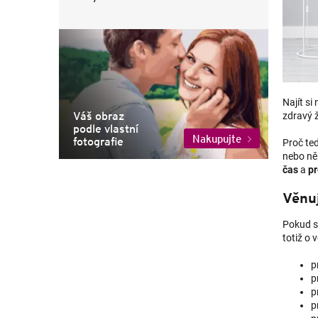
Najít si
Váš obraz
zdravý ž
podle vlastní
Nakupujte
fotografie
Proč te
nebo něk
čas
a
pr
Věnuj
Pokud se
totiž o 
p
p
p
p