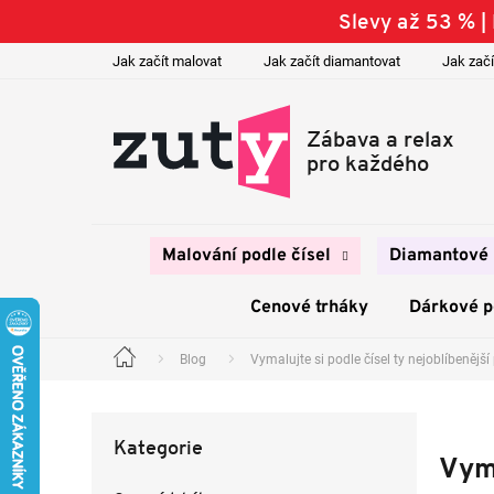
Přejít
Slevy až 53 % 
na
obsah
Jak začít malovat
Jak začít diamantovat
Jak začí
Malování podle čísel
Diamantové 
Cenové trháky
Dárkové 
Blog
Vymalujte si podle čísel ty nejoblíbeněj
Domů
P
o
Přeskočit
s
Kategorie
kategorie
t
Vyma
r