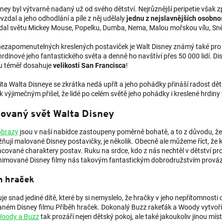
ney byl výtvarně nadaný už od svého dětství. Nejrůznější peripetie však 
vzdal a jeho odhodlání a píle z něj udělaly
jednu z nejslavnějších osobno
 dal světu Mickey Mouse, Popelku, Dumba, Nema, Malou mořskou vílu, S
ezapomenutelných kreslených postaviček je Walt Disney známý také pro
hrdinové jeho fantastického světa a denně ho navštíví přes 50 000 lidí. Di
u téměř dosahuje
velikosti San Francisca
!
ta Walta Disneye se zkrátka nedá upřít a jeho pohádky přináší radost dě
k výjimečným přišel, že lidé po celém světě jeho pohádky i kreslené hrdiny t
ovaný svět Walta Disney
obrazy
jsou v naší nabídce zastoupeny poměrně bohatě, a to z důvodu, že
žňují malované Disney postavičky, je několik. Obecně ale můžeme říct, že 
cované charaktery postav. Ruku na srdce, kdo z nás nechtěl v dětství pr
nimované Disney filmy nás takovým fantastickým dobrodružstvím prováz
h hraček
je snad jediné dítě, které by si nemyslelo, že hračky v jeho nepřítomnosti 
ném Disney filmu Příběh hraček. Dokonalý Buzz rakeťák a Woody vytvoři
Woody a Buzz
tak prozáří nejen dětský pokoj, ale také jakoukoliv jinou mí