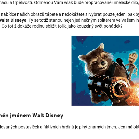
e času a trpělivosti. Odměnou Vám však bude propracované umělecké dílo
 nabídce našich obrazů tápete a nedokážete si vybrat pouze jeden, pak 
 Walta Disneye
. Ty se totiž stanou nejen jedinečným solitérem ve Vašem int
 Co totiž dokáže rodinu sblížit tolik, jako kouzelný svět pohádek?
én jménem Walt Disney
lovaných postaviček a fiktivních hrdinů je plný známých jmen. Jen málok