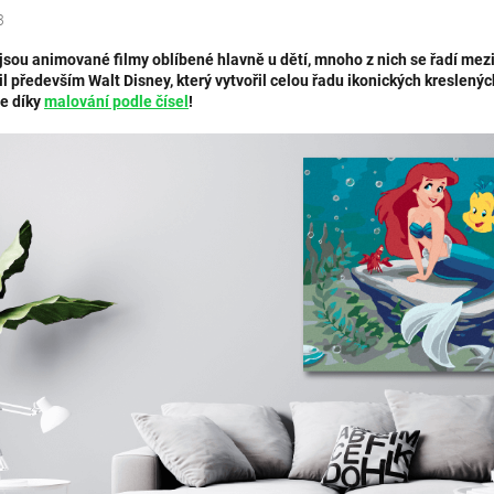
3
 jsou animované filmy oblíbené hlavně u dětí, mnoho z nich se řadí mez
il především Walt Disney, který vytvořil celou řadu ikonických kreslený
e díky
malování podle čísel
!