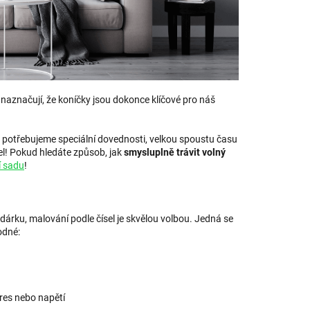
y naznačují, že koníčky jsou dokonce klíčové pro náš
potřebujeme speciální dovednosti, velkou spoustu času
sel! Pokud hledáte způsob, jak
smysluplně trávit volný
í sadu
!
 dárku, malování podle čísel je skvělou volbou. Jedná se
odné:
stres nebo napětí