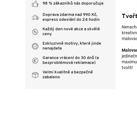
98 % zákazníků nás doporučuje
Tvořt
Doprava zdarma nad 990 Kč,
express odeslání do 24 hodin
Nenacház
Každý den nové akce a skvělé
kreativn
ceny
malovací
Exkluzivně motivy, které jinde
nenajdete
Malovan
jedineč
Garance vrácení do 30 dnů (a
maxim
bezproblémová reklamace)
tvořit!
Velmi kvalitně a bezpečně
zabaleno