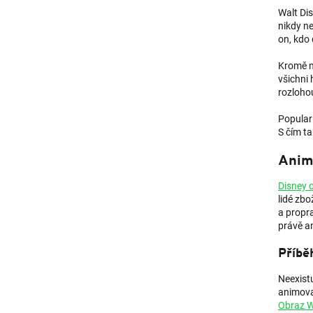
Walt Dis
nikdy ne
on, kdo
Kromě n
všichni 
rozloho
Populari
S čím ta
Anim
Disney 
lidé zbo
a propra
právě a
Příbě
Neexistu
animova
Obraz 