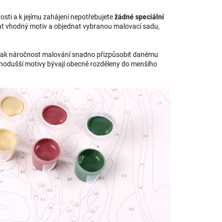
sti a k jejímu zahájení nepotřebujete
žádné speciální
ybrat vhodný motiv a objednat vybranou malovací sadu,
tak náročnost malování snadno přizpůsobit danému
dnodušší motivy bývají obecně rozděleny do menšího