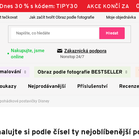
| Dnes 30 % s kódem: TIPY30
AKCE KONČÍ ZA
t tečkovat
Jak začít tvořit Obraz podle fotografie
Moje objednávka
Hledat
Nakupujte, jsme
Zákaznická podpora
online
Nonstop 24/7
malování
Obraz podle fotografie BESTSELLER
poukazy
Nejprodávanější
Příslušenství
Recenz
ší pohádkové postavičky Disney
lujte si podle čísel ty nejoblíbenější