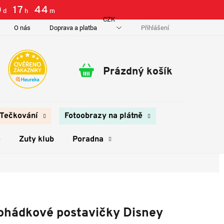
0
:
17
:
44
d
h
m
CZK
Přihlášení
O nás
Doprava a platba
Kontakty
Prázdný košík
Nákupní
košík
Tečkování
Fotoobrazy na plátně
e
Zuty klub
Poradna
 pohádkové postavičky Disney