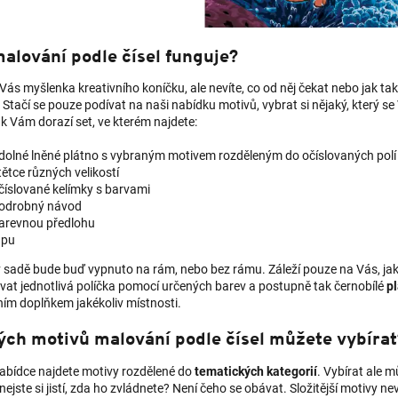
alování podle čísel funguje?
Vás myšlenka kreativního koníčku, ale nevíte, co od něj čekat nebo jak t
Stačí se pouze podívat na naši nabídku motivů, vybrat si nějaký, který se
k Vám dorazí set, ve kterém najdete:
dolné lněné plátno s vybraným motivem rozděleným do očíslovaných polí
tětce různých velikostí
číslované kelímky s barvami
odrobný návod
arevnou předlohu
upu
 sadě bude buď vypnuto na rám, nebo bez rámu. Záleží pouze na Vás, jakou
vat jednotlivá políčka pomocí určených barev a postupně tak černobílé
pl
ním doplňkem jakékoliv místnosti.
ých motivů malování podle čísel můžete vybírat
nabídce najdete motivy rozdělené do
tematických kategorií
. Vybírat ale 
nejste si jistí, zda ho zvládnete? Není čeho se obávat. Složitější motivy 