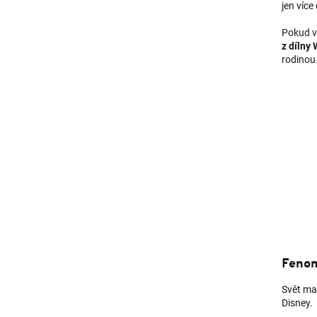
jen víc
Pokud v
z dílny
rodinou.
Fenom
Svět ma
Disney.