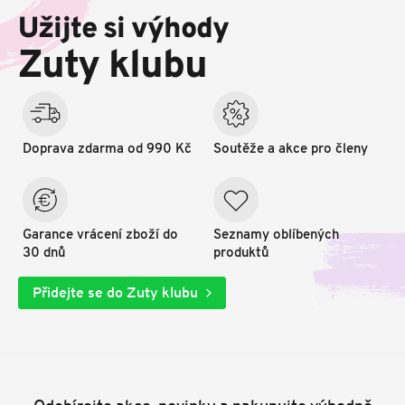
p
Užijte si výhody
a
t
Zuty klubu
í
Doprava zdarma od 990 Kč
Soutěže a akce pro členy
Garance vrácení zboží do
Seznamy oblíbených
30 dnů
produktů
Přidejte se do Zuty klubu