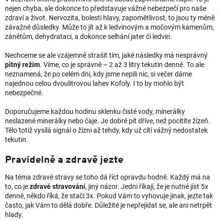
nejen chyba, ale dokonce to představuje vážné nebezpečí pro naše
zdraví a život. Nervozita, bolesti hlavy, zapomětlivost, to jsou ty méně
závažné důsledky. Může to jít až k ledvinovým a močovým kamenům,
zánětům, dehydrataci, a dokonce selhání jater či ledvin.
Nechceme se ale vzájemně strašit tím, jaké následky má nesprávný
pitný režim
. Víme, co je správně – 2 až 3 litry tekutin denně. To ale
neznamená, že po celém dni, kdy jsme nepili nic, si večer dáme
najednou celou dvoulitrovou lahev Kofoly. I to by mohlo být
nebezpečné.
Doporučujeme každou hodinu sklenku čisté vody, minerálky
neslazené minerálky nebo čaje. Je dobré pít dříve, než pocítíte žízeň.
Tělo totiž vysílá signál o žízni až tehdy, kdy už cítí vážný nedostatek
tekutin.
Pravidelně a zdravě jezte
Na téma zdravé stravy se toho dá říct opravdu hodně. Každý má na
to, co je
zdravé stravování
, jiný názor. Jedni říkají, že je nutné jíst 5x
denně, někdo říká, že stačí 3x. Pokud Vám to vyhovuje jinak, jezte tak
často, jak Vám to dělá dobře. Důležité je nepřejídat se, ale ani netrpět
hlady.