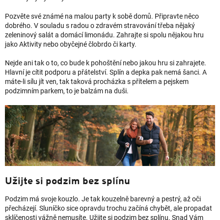
Pozvěte své známé na malou party k sobě domů. Připravte něco
dobrého. V souladu s radou o zdravém stravování třeba nějaký
zeleninový salát a domácí limonádu. Zahrajte si spolu nějakou hru
jako Aktivity nebo obyčejné člobrdo či karty.
Nejde ani tak o to, co bude k pohoštění nebo jakou hru si zahrajete.
Hlavní je cítit podporu a přátelství. Splín a depka pak nemá šanci. A
máte-li sílu jít ven, tak taková procházka s přítelem a pejskem
podzimním parkem, to je balzám na duši.
Užijte si podzim bez splínu
Podzim má svoje kouzlo. Je tak kouzelně barevný a pestrý, až oči
přecházejí. Sluníčko sice opravdu trochu začíná chybět, ale propadat
sklíčenosti vážně nemusíte. Užijte si podzim bez splínu. Snad Vám