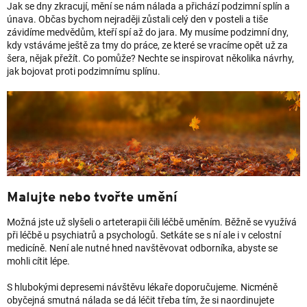
Jak se dny zkracují, mění se nám nálada a přichází podzimní splín a
únava. Občas bychom nejraději zůstali celý den v posteli a tiše
závidíme medvědům, kteří spí až do jara. My musíme podzimní dny,
kdy vstáváme ještě za tmy do práce, ze které se vracíme opět už za
šera, nějak přežít. Co pomůže? Nechte se inspirovat několika návrhy,
jak bojovat proti podzimnímu splínu.
Malujte nebo tvořte umění
Možná jste už slyšeli o arteterapii čili léčbě uměním. Běžně se využívá
při léčbě u psychiatrů a psychologů. Setkáte se s ní ale i v celostní
medicíně. Není ale nutné hned navštěvovat odborníka, abyste se
mohli cítit lépe.
S hlubokými depresemi návštěvu lékaře doporučujeme. Nicméně
obyčejná smutná nálada se dá léčit třeba tím, že si naordinujete