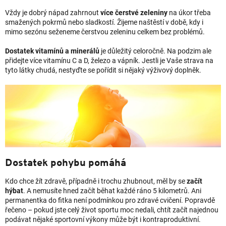
Vždy je dobrý nápad zahrnout
více čerstvé zeleniny
na úkor třeba
smažených pokrmů nebo sladkostí. Žijeme naštěstí v době, kdy i
mimo sezónu seženeme čerstvou zeleninu celkem bez problémů.
Dostatek vitamínů a minerálů
je důležitý celoročně. Na podzim ale
přidejte více vitamínu C a D, železo a vápník. Jestli je Vaše strava na
tyto látky chudá, nestyďte se pořídit si nějaký výživový doplněk.
Dostatek pohybu pomáhá
Kdo chce žít zdravě, případně i trochu zhubnout, měl by se
začít
hýbat
. A nemusíte hned začít běhat každé ráno 5 kilometrů. Ani
permanentka do fitka není podmínkou pro zdravé cvičení. Popravdě
řečeno – pokud jste celý život sportu moc nedali, chtít začít najednou
podávat nějaké sportovní výkony může být i kontraproduktivní.