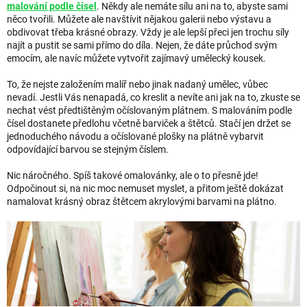
malování podle čísel
. Někdy ale nemáte sílu ani na to, abyste sami
něco tvořili. Můžete ale navštívit nějakou galerii nebo výstavu a
obdivovat třeba krásné obrazy. Vždy je ale lepší přeci jen trochu síly
najít a pustit se sami přímo do díla. Nejen, že dáte průchod svým
emocím, ale navíc můžete vytvořit zajímavý umělecký kousek.
To, že nejste založením malíř nebo jinak nadaný umělec, vůbec
nevadí. Jestli Vás nenapadá, co kreslit a nevíte ani jak na to, zkuste se
nechat vést předtištěným očíslovaným plátnem. S malováním podle
čísel dostanete předlohu včetně barviček a štětců. Stačí jen držet se
jednoduchého návodu a očíslované plošky na plátně vybarvit
odpovídající barvou se stejným číslem.
Nic náročného. Spíš takové omalovánky, ale o to přesně jde!
Odpočinout si, na nic moc nemuset myslet, a přitom ještě dokázat
namalovat krásný obraz štětcem akrylovými barvami na plátno.