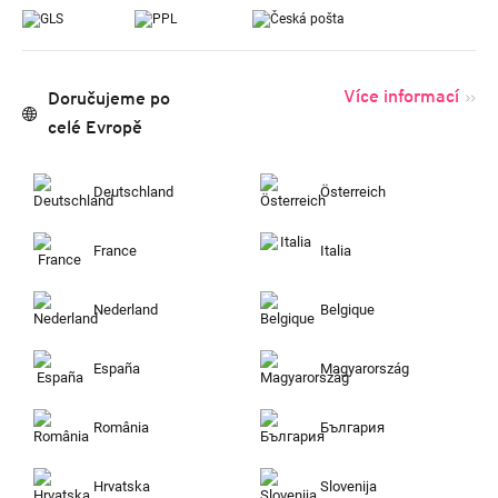
Více informací
Doručujeme po
celé Evropě
Deutschland
Österreich
France
Italia
Nederland
Belgique
España
Magyarország
România
България
Hrvatska
Slovenija