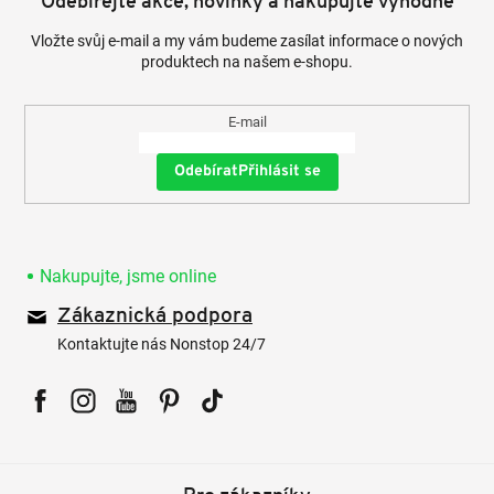
Odebírejte akce, novinky a nakupujte výhodně
Vložte svůj e-mail a my vám budeme zasílat informace o nových
produktech na našem e-shopu.
E-mail
Přihlásit se
Nakupujte, jsme online
Zákaznická podpora
Kontaktujte nás Nonstop 24/7
Facebook
Instagram
YouTube
Pinterest
Tiktok