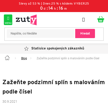
Přejít
Slevy až 53 % | Dnes 25 % s kódem: VYBER25
na
0
14
16
d
h
m
obsah
Hledat
Statisíce spokojených zákazníků
Blog
Zažeňte podzimní splín s malováním podle čísel
Domů
Zažeňte podzimní splín s malováním
podle čísel
30.9.2021