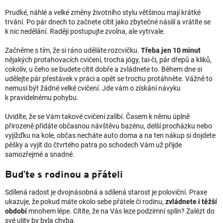
Prudké, náhlé a velké změny životního stylu většinou mají krátké
trvání. Po pár dnech to začnete cítit jako zbytečné násilí a vrátíte se
k nic nedělání. Raději postupujte zvolna, ale vytrvale.
Začněme s tím, že si ráno uděláte rozcvičku.
Třeba jen 10 minut
nějakých protahovacích cvičení, trocha jógy, tai-či, pár dřepů a kliků,
cokoliv, u čeho se budete cítit dobře a zvládnete to. Během dne si
udělejte pár přestávek v práci a opět se trochu protáhněte. Vážně to
nemusí být žádné velké cvičení. Jde vám o získání návyku
k pravidelnému pohybu.
Uvidíte, že se Vám takové cvičení zalíbí. Časem k němu úplně
přirozeně přidáte občasnou návštěvu bazénu, delší procházku nebo
vyjížďku na kole, občas necháte auto doma a na ten nákup si dojdete
pěšky a vyjít do čtvrtého patra po schodech Vám už přijde
samozřejmé a snadné.
Buďte s rodinou a přáteli
Sdílená radost je dvojnásobná a sdílená starost je poloviční. Praxe
ukazuje, že pokud máte okolo sebe přátele či rodinu,
zvládnete i těžší
období
mnohem lépe. Cítíte, že na Vás leze podzimní splín? Zalézt do
své ulity by byla chyba.