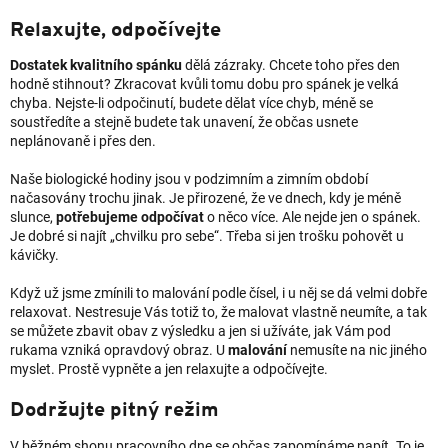
Relaxujte, odpočívejte
Dostatek kvalitního spánku
dělá zázraky. Chcete toho přes den
hodně stihnout? Zkracovat kvůli tomu dobu pro spánek je velká
chyba. Nejste-li odpočinutí, budete dělat více chyb, méně se
soustředíte a stejně budete tak unavení, že občas usnete
neplánovaně i přes den.
Naše biologické hodiny jsou v podzimním a zimním období
načasovány trochu jinak. Je přirozené, že ve dnech, kdy je méně
slunce,
potřebujeme odpočívat
o něco více. Ale nejde jen o spánek.
Je dobré si najít „chvilku pro sebe“. Třeba si jen trošku pohovět u
kávičky.
Když už jsme zmínili to malování podle čísel, i u něj se dá velmi dobře
relaxovat. Nestresuje Vás totiž to, že malovat vlastně neumíte, a tak
se můžete zbavit obav z výsledku a jen si užíváte, jak Vám pod
rukama vzniká opravdový obraz. U
malování
nemusíte na nic jiného
myslet. Prostě vypněte a jen relaxujte a odpočívejte.
Dodržujte pitný režim
V běžném shonu pracovního dne se občas zapomínáme napít. To je