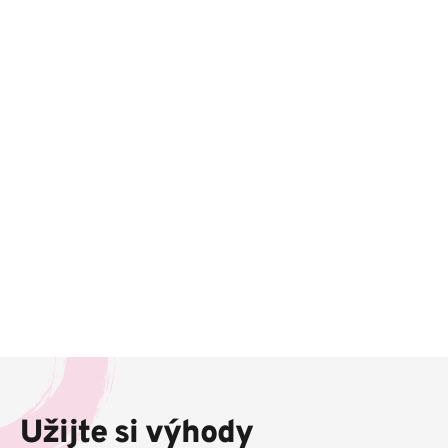
Z
á
p
Užijte si výhody
a