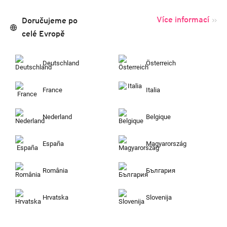
Více informací
Doručujeme po
celé Evropě
Deutschland
Österreich
France
Italia
Nederland
Belgique
España
Magyarország
România
България
Hrvatska
Slovenija