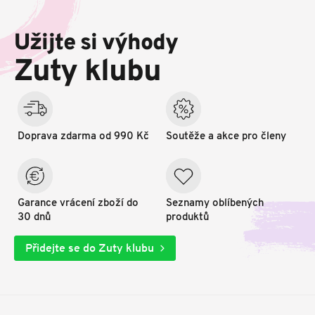
á
p
Užijte si výhody
a
t
Zuty klubu
í
Doprava zdarma od 990 Kč
Soutěže a akce pro členy
Garance vrácení zboží do
Seznamy oblíbených
30 dnů
produktů
Přidejte se do Zuty klubu