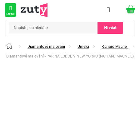
Přejít
na
obsah
Hledat
Diamantové malování
Umělci
Richard Macneil
Domů
Diamantové malování - PÁR NA LOĎCE V NEW YORKU (RICHARD MACNEIL)