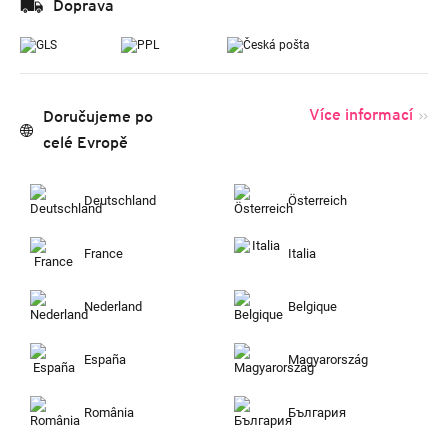
Doprava
Více informací
Doručujeme po
celé Evropě
Deutschland
Österreich
France
Italia
Nederland
Belgique
España
Magyarország
România
България