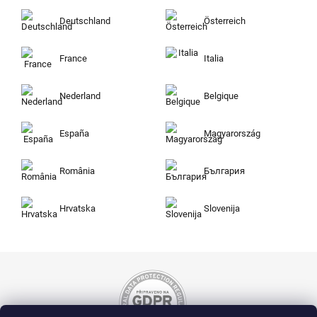
Deutschland
Österreich
France
Italia
Nederland
Belgique
España
Magyarország
România
България
Hrvatska
Slovenija