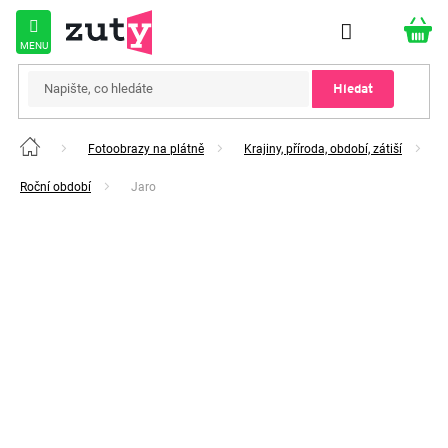
Přejít
na
obsah
Hledat
Fotoobrazy na plátně
Krajiny, příroda, období, zátiší
Domů
Roční období
Jaro