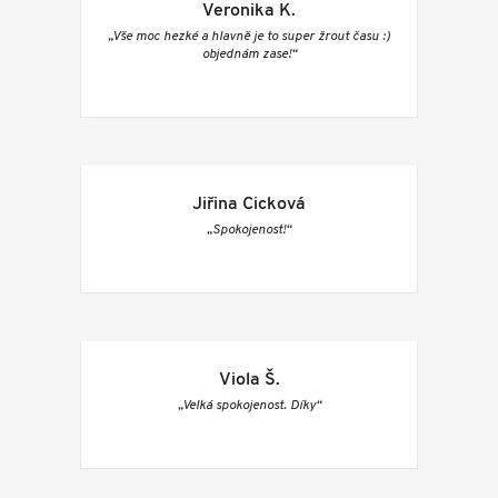
Veronika K.
„Vše moc hezké a hlavně je to super žrout času :)
objednám zase!“
Jiřina Cicková
„Spokojenost!“
Viola Š.
„Velká spokojenost. Díky“