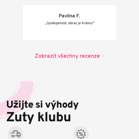
Pavlína F.
„Spokojenost, obraz je krásný“
Zobrazit všechny recenze
Z
á
p
Užijte si výhody
a
t
Zuty klubu
í