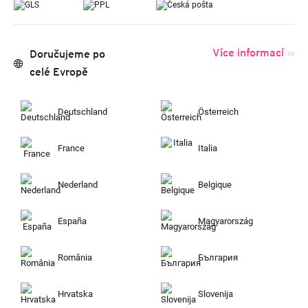
Více informací
Doručujeme po
celé Evropě
Deutschland
Österreich
France
Italia
Nederland
Belgique
España
Magyarország
România
България
Hrvatska
Slovenija