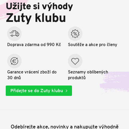
p
Užijte si výhody
a
t
Zuty klubu
í
Doprava zdarma od 990 Kč
Soutěže a akce pro členy
Garance vrácení zboží do
Seznamy oblíbených
30 dnů
produktů
Přidejte se do Zuty klubu
Odebírejte akce, novinky a nakupujte výhodně