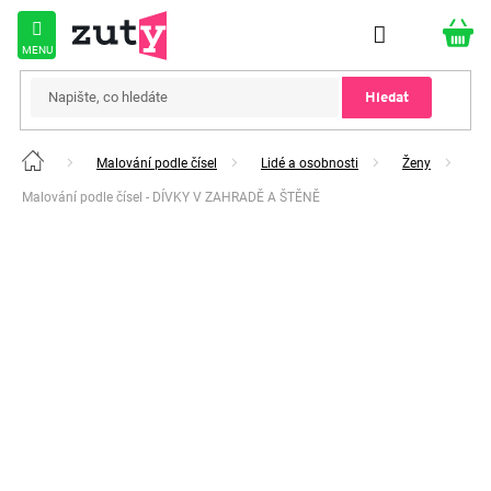
Přejít
na
obsah
Hledat
Malování podle čísel
Lidé a osobnosti
Ženy
Domů
Malování podle čísel - DÍVKY V ZAHRADĚ A ŠTĚNĚ