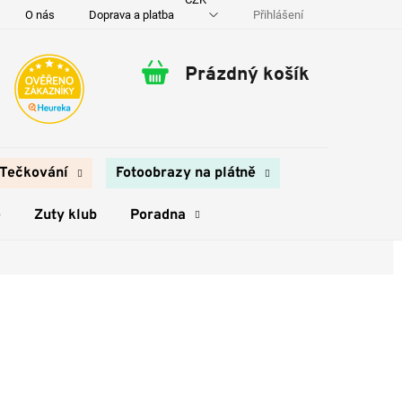
Přihlášení
O nás
Doprava a platba
Kontakty
Prázdný košík
Nákupní
košík
Tečkování
Fotoobrazy na plátně
e
Zuty klub
Poradna