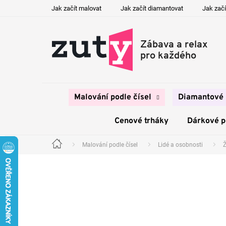
Přejít
Jak začít malovat
Jak začít diamantovat
Jak začí
na
obsah
Malování podle čísel
Diamantové 
Cenové trháky
Dárkové 
Malování podle čísel
Lidé a osobnosti
Domů