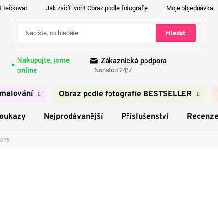
t tečkovat
Jak začít tvořit Obraz podle fotografie
Moje objednávka
Hledat
Nakupujte, jsme
Zákaznická podpora
online
Nonstop 24/7
malování
Obraz podle fotografie BESTSELLER
poukazy
Nejprodávanější
Příslušenství
Recenz
Ženy