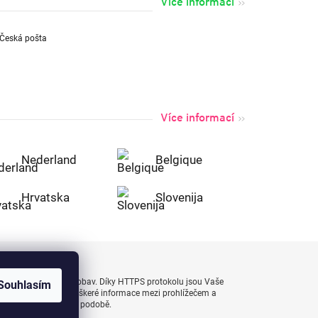
Více informací
Více informací
Nederland
Belgique
Hrvatska
Slovenija
uty bezpečně a bez obav. Díky HTTPS protokolu jsou Vaše
Souhlasím
 naprostém bezpečí, veškeré informace mezi prohlížečem a
enášejí v zašifrované podobě.