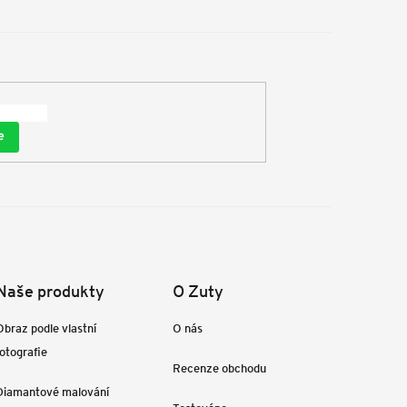
e
Naše produkty
O Zuty
Obraz podle vlastní
O nás
fotografie
Recenze obchodu
Diamantové malování