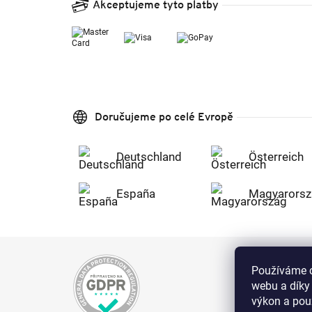
Akceptujeme tyto platby
Doručujeme po celé Evropě
Deutschland
Österreich
España
Magyarorsz
Používáme c
webu a díky
výkon a použ