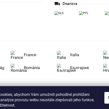
Doprava
France
Italia
ág
România
България
ookies, abychom Vám umožnili pohodlné prohlížení
Nakupujte na Z
 analýze provozu webu neustále zlepšovali jeho funkce,
citlivá data v
serverem se př
itelnost.