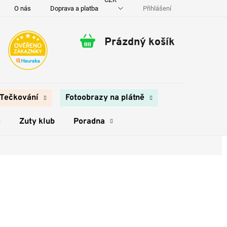
Přihlášení
O nás
Doprava a platba
Kontakty
Prázdný košík
Nákupní
košík
Tečkování
Fotoobrazy na plátně
e
Zuty klub
Poradna