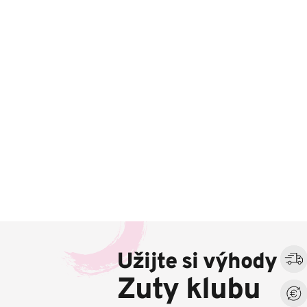
Z
á
Užijte si výhody
p
a
Zuty klubu
t
í