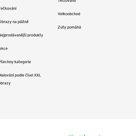
Testováno
Tečkování
Velkoobchod
Obrazy na plátně
Zuty pomáhá
Nejprodávanější produkty
Akce
Všechny kategorie
Malování podle čísel XXL
obrazy