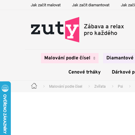
Přejít
Jak začít malovat
Jak začít diamantovat
Jak začí
na
obsah
Malování podle čísel
Diamantové 
Cenové trháky
Dárkové 
Malování podle čísel
Zvířata
Psi
Domů