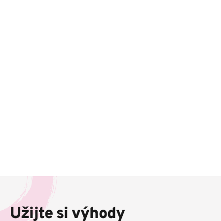
Z
á
p
Užijte si výhody
a