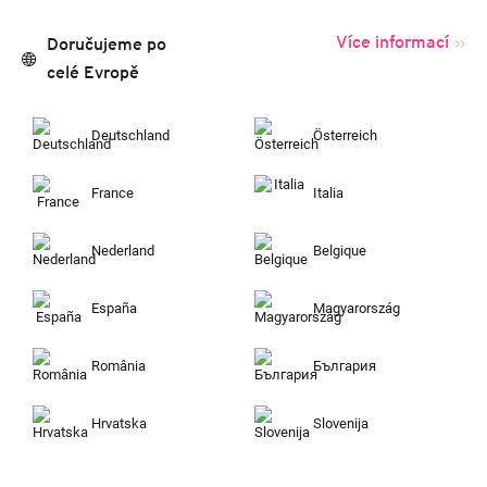
Více informací
Doručujeme po
celé Evropě
Deutschland
Österreich
France
Italia
Nederland
Belgique
España
Magyarország
România
България
Hrvatska
Slovenija