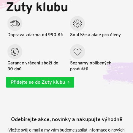
t
Zuty klubu
í
Doprava zdarma od 990 Kč
Soutěže a akce pro členy
Garance vrácení zboží do
Seznamy oblíbených
30 dnů
produktů
Přidejte se do Zuty klubu
Odebírejte akce, novinky a nakupujte výhodně
Vložte svůj e-mail a my vám budeme zasílat informace o nových