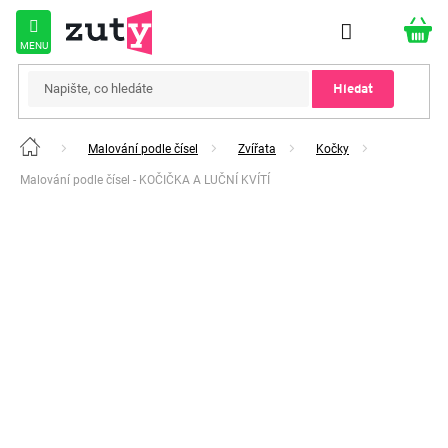
Přejít
na
obsah
Hledat
Malování podle čísel
Zvířata
Kočky
Domů
Malování podle čísel - KOČIČKA A LUČNÍ KVÍTÍ