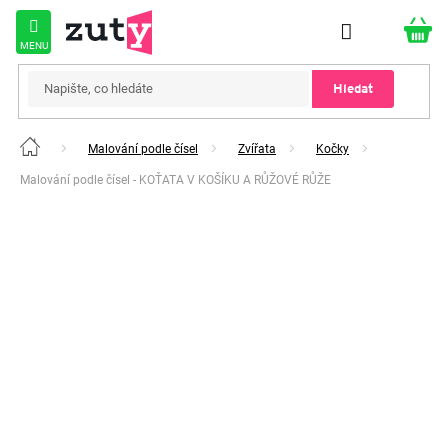
Přejít
na
obsah
Hledat
Malování podle čísel
Zvířata
Kočky
Domů
Malování podle čísel - KOŤATA V KOŠÍKU A RŮŽOVÉ RŮŽE