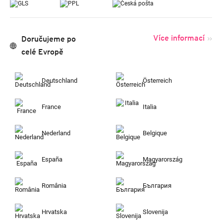
Více informací
Doručujeme po
celé Evropě
Deutschland
Österreich
France
Italia
Nederland
Belgique
España
Magyarország
România
България
Hrvatska
Slovenija