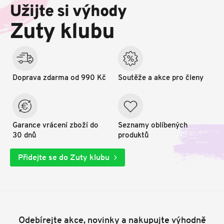
p
Užijte si výhody
a
t
Zuty klubu
í
Doprava zdarma od 990 Kč
Soutěže a akce pro členy
Garance vrácení zboží do
Seznamy oblíbených
30 dnů
produktů
Přidejte se do Zuty klubu
Odebírejte akce, novinky a nakupujte výhodně