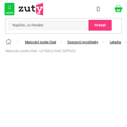
Přejít
na
obsah
Hledat
Malování podle čísel
Dopravní prostředky
Letadla
Domů
Malování podle čísel - LETADLO NAD SOPKOU