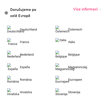
Více informací
Doručujeme po
celé Evropě
Deutschland
Österreich
France
Italia
Nederland
Belgique
España
Magyarország
România
България
Hrvatska
Slovenija