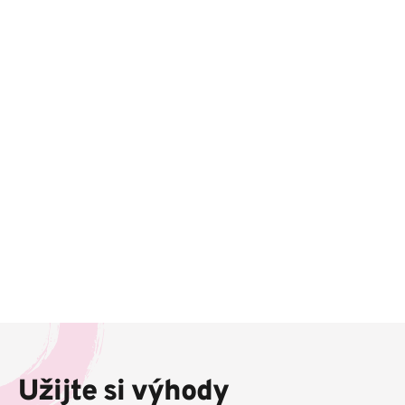
Z
á
p
Užijte si výhody
a