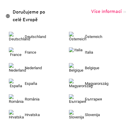
Více informací
Doručujeme po
celé Evropě
Deutschland
Österreich
France
Italia
Nederland
Belgique
España
Magyarország
România
България
Hrvatska
Slovenija