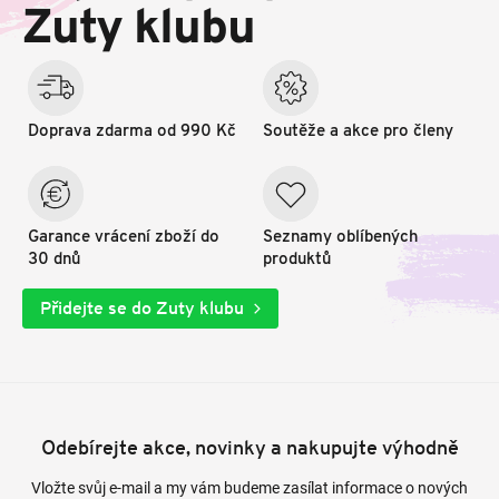
t
Zuty klubu
í
Doprava zdarma od 990 Kč
Soutěže a akce pro členy
Garance vrácení zboží do
Seznamy oblíbených
30 dnů
produktů
Přidejte se do Zuty klubu
Odebírejte akce, novinky a nakupujte výhodně
Vložte svůj e-mail a my vám budeme zasílat informace o nových