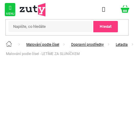
Přejít
na
obsah
Hledat
Malování podle čísel
Dopravní prostředky
Letadla
Domů
Malování podle čísel - LETÍME ZA SLUNÍČKEM