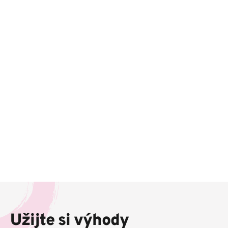
Z
á
p
Užijte si výhody
a