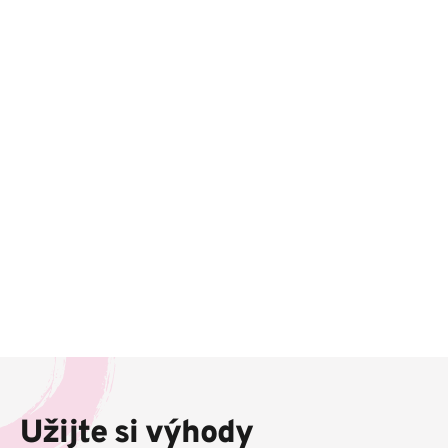
Z
á
p
Užijte si výhody
a