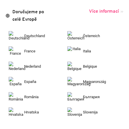
Více informací
Doručujeme po
celé Evropě
Deutschland
Österreich
France
Italia
Nederland
Belgique
España
Magyarország
România
България
Hrvatska
Slovenija