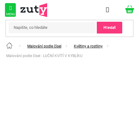
Přejít
na
obsah
Hledat
Malování podle čísel
Květiny a rostliny
Domů
Malování podle čísel - LUČNÍ KVÍTÍ V KYBLÍKU