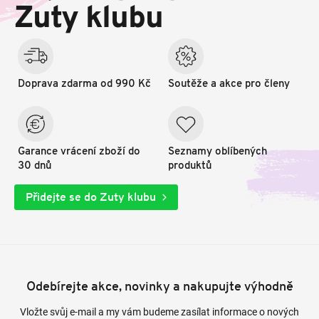
t
Zuty klubu
í
Doprava zdarma od 990 Kč
Soutěže a akce pro členy
Garance vrácení zboží do
Seznamy oblíbených
30 dnů
produktů
Přidejte se do Zuty klubu
Odebírejte akce, novinky a nakupujte výhodně
Vložte svůj e-mail a my vám budeme zasílat informace o nových