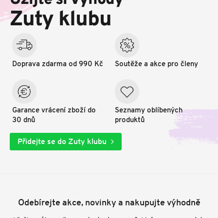
Užijte si výhody
t
Zuty klubu
í
Doprava zdarma od 990 Kč
Soutěže a akce pro členy
Garance vrácení zboží do
Seznamy oblíbených
30 dnů
produktů
Přidejte se do Zuty klubu
Odebírejte akce, novinky a nakupujte výhodně