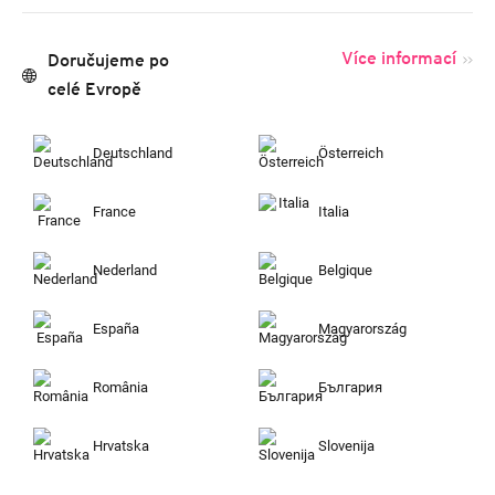
Více informací
Doručujeme po
celé Evropě
Deutschland
Österreich
France
Italia
Nederland
Belgique
España
Magyarország
România
България
Hrvatska
Slovenija