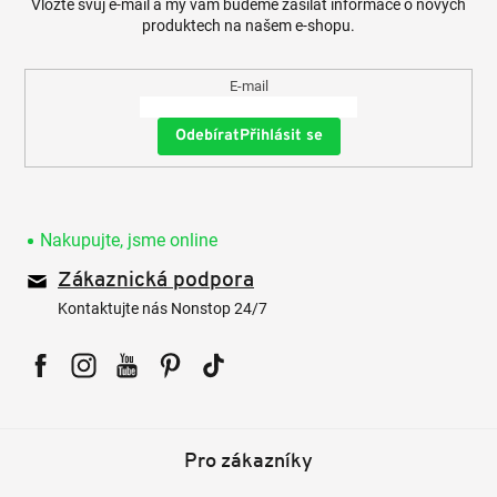
Vložte svůj e-mail a my vám budeme zasílat informace o nových
produktech na našem e-shopu.
E-mail
Přihlásit se
Nakupujte, jsme online
Zákaznická podpora
Kontaktujte nás Nonstop 24/7
Facebook
Instagram
YouTube
Pinterest
Tiktok
Pro zákazníky