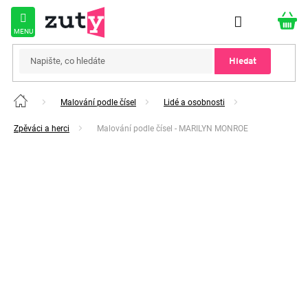
Přejít
na
obsah
Hledat
Malování podle čísel
Lidé a osobnosti
Domů
Zpěváci a herci
Malování podle čísel - MARILYN MONROE