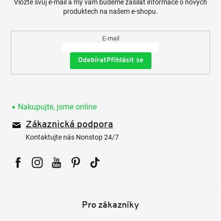
Vložte svůj e-mail a my vám budeme zasílat informace o nových
produktech na našem e-shopu.
E-mail
Přihlásit se
Nakupujte, jsme online
Zákaznická podpora
Kontaktujte nás Nonstop 24/7
Facebook
Instagram
YouTube
Pinterest
Tiktok
Pro zákazníky