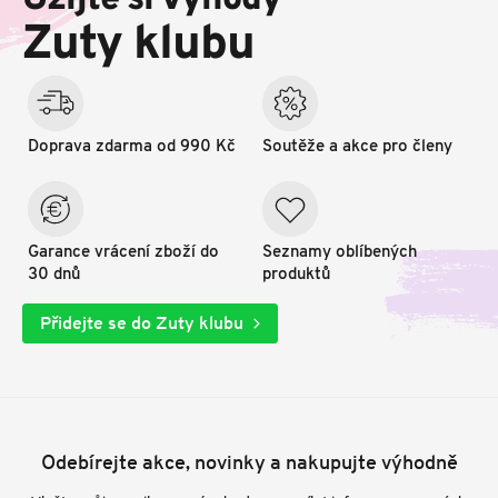
Užijte si výhody
t
Zuty klubu
í
Doprava zdarma od 990 Kč
Soutěže a akce pro členy
Garance vrácení zboží do
Seznamy oblíbených
30 dnů
produktů
Přidejte se do Zuty klubu
Odebírejte akce, novinky a nakupujte výhodně