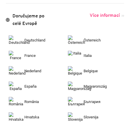
Více informací
Doručujeme po
celé Evropě
Deutschland
Österreich
France
Italia
Nederland
Belgique
España
Magyarország
România
България
Hrvatska
Slovenija