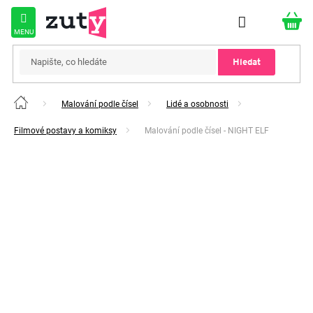
Přejít
na
obsah
Hledat
Malování podle čísel
Lidé a osobnosti
Domů
Filmové postavy a komiksy
Malování podle čísel - NIGHT ELF