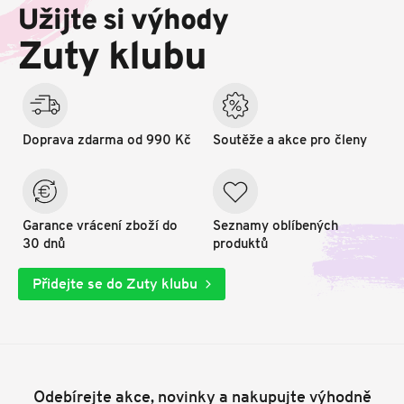
p
Užijte si výhody
a
t
Zuty klubu
í
Doprava zdarma od 990 Kč
Soutěže a akce pro členy
Garance vrácení zboží do
Seznamy oblíbených
30 dnů
produktů
Přidejte se do Zuty klubu
Odebírejte akce, novinky a nakupujte výhodně