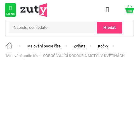
Přejít
na
obsah
Hledat
Malování podle čísel
Zvířata
Kočky
Domů
Malování podle čísel - ODPOČÍVAJÍCÍ KOCOUR A MOTÝL V KVĚTINÁCH