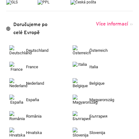
Více informací
Doručujeme po
celé Evropě
Deutschland
Österreich
France
Italia
Nederland
Belgique
España
Magyarország
România
България
Hrvatska
Slovenija