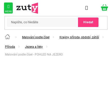
Přejít
na
obsah
Hledat
Malování podle čísel
Krajiny, příroda, období, zátiší
Domů
Příroda
Jezera a řeky
Malování podle čísel - POHLED NA JEZERO