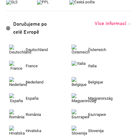
Více informací
Doručujeme po
celé Evropě
Deutschland
Österreich
France
Italia
Nederland
Belgique
España
Magyarország
România
България
Hrvatska
Slovenija