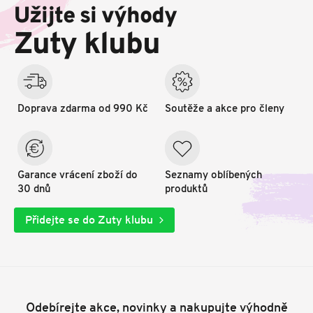
p
Užijte si výhody
a
t
Zuty klubu
í
Doprava zdarma od 990 Kč
Soutěže a akce pro členy
Garance vrácení zboží do
Seznamy oblíbených
30 dnů
produktů
Přidejte se do Zuty klubu
Odebírejte akce, novinky a nakupujte výhodně