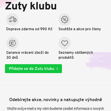
t
Zuty klubu
í
Doprava zdarma od 990 Kč
Soutěže a akce pro členy
Garance vrácení zboží do
Seznamy oblíbených
30 dnů
produktů
Přidejte se do Zuty klubu
Odebírejte akce, novinky a nakupujte výhodně
Vložte svůj e-mail a my vám budeme zasílat informace o nových