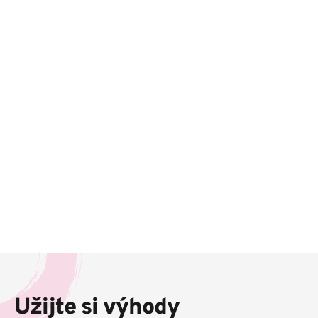
Z
á
p
Užijte si výhody
a