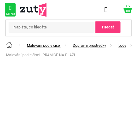
Přejít
na
obsah
Hledat
Malování podle čísel
Dopravní prostředky
Lodě
Domů
Malování podle čísel - PRAMICE NA PLÁŽI