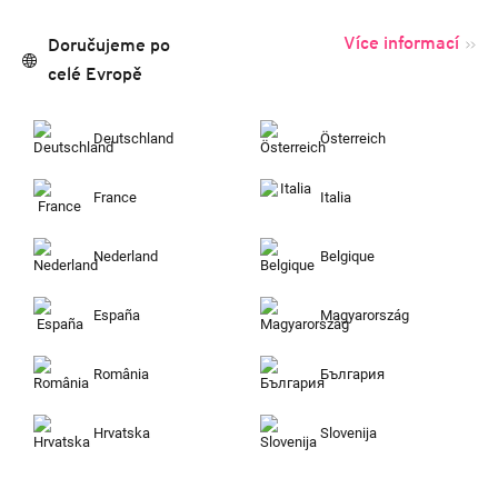
Více informací
Doručujeme po
celé Evropě
Deutschland
Österreich
France
Italia
Nederland
Belgique
España
Magyarország
România
България
Hrvatska
Slovenija