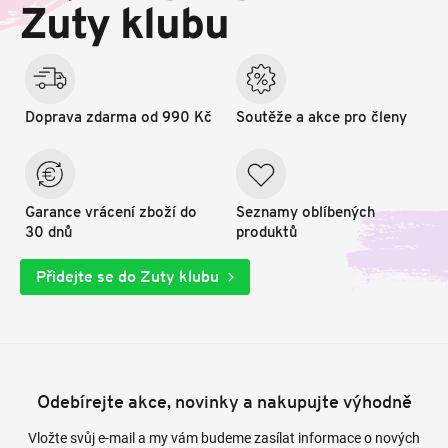
t
Zuty klubu
í
Doprava zdarma od 990 Kč
Soutěže a akce pro členy
Garance vrácení zboží do
Seznamy oblíbených
30 dnů
produktů
Přidejte se do Zuty klubu
Odebírejte akce, novinky a nakupujte výhodně
Vložte svůj e-mail a my vám budeme zasílat informace o nových