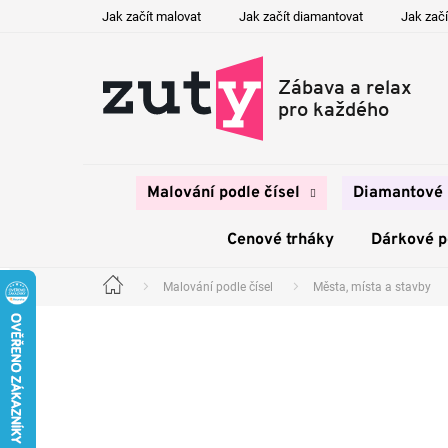
Přejít
Jak začít malovat
Jak začít diamantovat
Jak začí
na
obsah
Malování podle čísel
Diamantové 
Cenové trháky
Dárkové 
Malování podle čísel
Města, místa a stavby
Domů