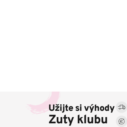
Z
á
Užijte si výhody
p
a
Zuty klubu
t
í