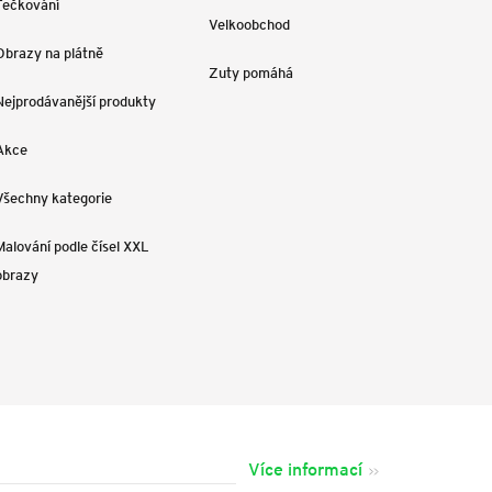
Tečkování
Velkoobchod
Obrazy na plátně
Zuty pomáhá
Nejprodávanější produkty
Akce
Všechny kategorie
Malování podle čísel XXL
obrazy
Více informací