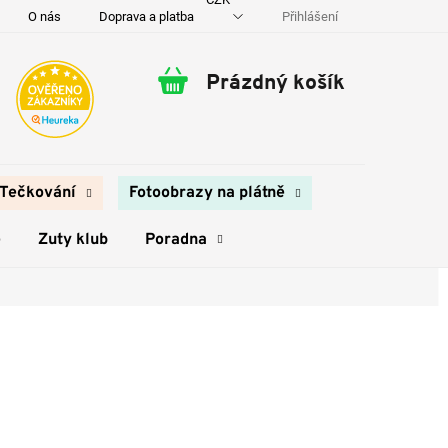
Přihlášení
O nás
Doprava a platba
Kontakty
Prázdný košík
Nákupní
košík
Tečkování
Fotoobrazy na plátně
e
Zuty klub
Poradna