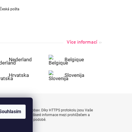
Více informací
Nederland
Belgique
Hrvatska
Slovenija
uty bezpečně a bez obav. Díky HTTPS protokolu jsou Vaše
Souhlasím
 naprostém bezpečí, veškeré informace mezi prohlížečem a
enášejí v zašifrované podobě.