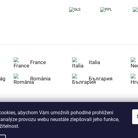
France
Italia
ág
România
България
ookies, abychom Vám umožnili pohodlné prohlížení
Nakupujte na Z
 analýze provozu webu neustále zlepšovali jeho funkce,
citlivá data v
serverem se př
itelnost.