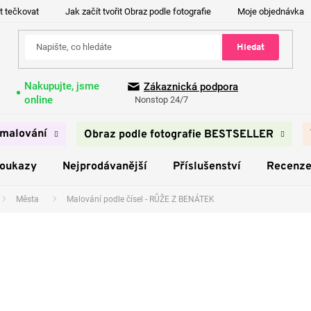
t tečkovat
Jak začít tvořit Obraz podle fotografie
Moje objednávka
Hledat
Nakupujte, jsme
Zákaznická podpora
online
Nonstop 24/7
malování
Obraz podle fotografie BESTSELLER
poukazy
Nejprodávanější
Příslušenství
Recenz
Města
Malování podle čísel - RŮŽE Z BENÁTEK