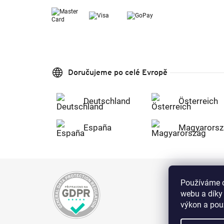
Doručujeme po celé Evropě
Deutschland
Österreich
España
Magyarorsz
Používáme c
webu a díky
výkon a použ