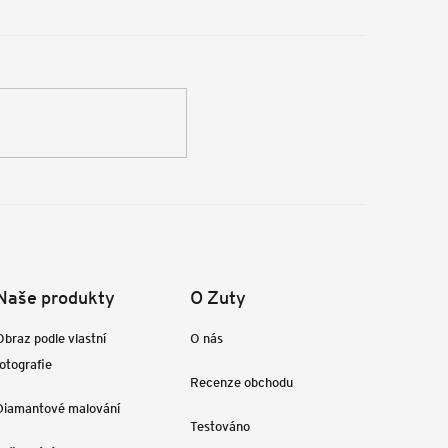
Naše produkty
O Zuty
Obraz podle vlastní
O nás
fotografie
Recenze obchodu
Diamantové malování
Testováno